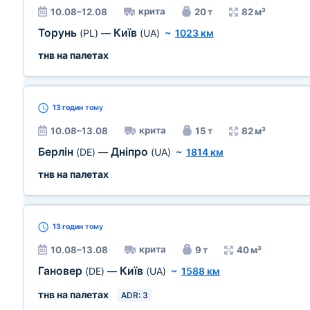
крита
10.08–12.08
20 т
82 м³
Торунь
Київ
(PL)
—
(UA)
~
1023 км
тнв на палетах
13 годин
тому
крита
10.08–13.08
15 т
82 м³
Берлін
Дніпро
(DE)
—
(UA)
~
1814 км
тнв на палетах
13 годин
тому
крита
10.08–13.08
9 т
40 м³
Гановер
Київ
(DE)
—
(UA)
~
1588 км
тнв на палетах
ADR: 3