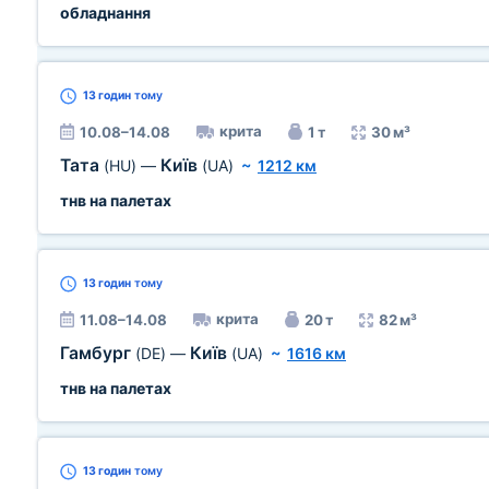
обладнання
13 годин
тому
крита
10.08–14.08
1 т
30 м³
Тата
Київ
(HU)
—
(UA)
~
1212 км
тнв на палетах
13 годин
тому
крита
11.08–14.08
20 т
82 м³
Гамбург
Київ
(DE)
—
(UA)
~
1616 км
тнв на палетах
13 годин
тому