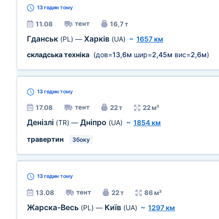
13 годин
тому
тент
11.08
16,7 т
Гданськ
Харків
(PL)
—
(UA)
~
1657 км
складська техніка
(дов=
13,6м
шир=
2,45м
вис=
2,6м
)
13 годин
тому
тент
17.08
22 т
22 м³
Денізлі
Дніпро
(TR)
—
(UA)
~
1854 км
травертин
Збоку
13 годин
тому
тент
13.08
22 т
86 м³
Жарска-Весь
Київ
(PL)
—
(UA)
~
1297 км