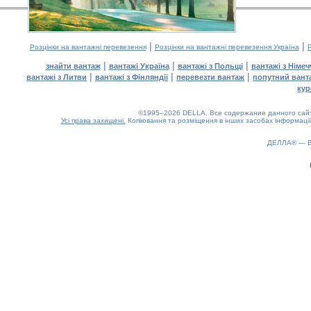
|
|
Розцінки на вантажні перевезення
Розцінки на вантажні перевезення Україна
Р
|
|
|
знайти вантаж
вантажі Україна
вантажі з Польщі
вантажі з Німе
|
|
|
вантажі з Литви
вантажі з Фінляндії
перевезти вантаж
попутний вант
кур
©1995–2026 DELLA. Все содержание данного сайта
Усі права захищені.
Копіювання та розміщення в інших засобах інформації
ДЕЛЛА® —
0.2(aws3)
080826-07:14:43