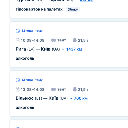
гіпсокартон на палетах
Збоку
13 годин
тому
тент
10.08–14.08
21,5 т
Рига
Київ
(LV)
—
(UA)
~
1437 км
алкоголь
13 годин
тому
тент
13.08–14.08
21,5 т
Вільнюс
Київ
(LT)
—
(UA)
~
760 км
алкоголь