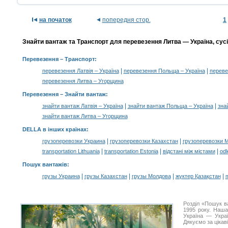
на початок
попередня стор.
1
Знайти вантаж та Транспорт для перевезення Литва — Україна, сусі
Перевезення
– Транспорт:
|
|
перевезення Латвія – Україна
перевезення Польща – Україна
переве
перевезення Литва – Угорщина
Перевезення –
Знайти вантаж
:
|
|
знайти вантаж Латвія – Україна
знайти вантаж Польща – Україна
зна
знайти вантаж Литва – Угорщина
DELLA в інших країнах
:
|
|
грузоперевозки Украина
грузоперевозки Казахстан
грузоперевозки 
|
|
|
transportation Lithuania
transportation Estonia
відстані між містами
odl
Пошук вантажів
:
|
|
|
|
грузы Украина
грузы Казахстан
грузы Молдова
жүктер Қазақстан
m
Розділ «Пошук в
1995 року. Наша
Україна — Украї
Дякуємо за цікав