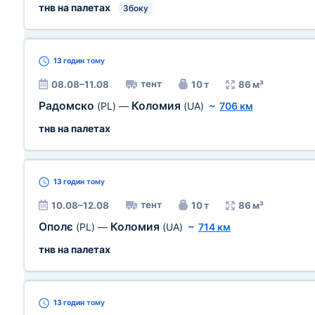
тнв на палетах
Збоку
13 годин
тому
тент
08.08–11.08
10 т
86 м³
Радомско
Коломия
(PL)
—
(UA)
~
706 км
тнв на палетах
13 годин
тому
тент
10.08–12.08
10 т
86 м³
Ополє
Коломия
(PL)
—
(UA)
~
714 км
тнв на палетах
13 годин
тому