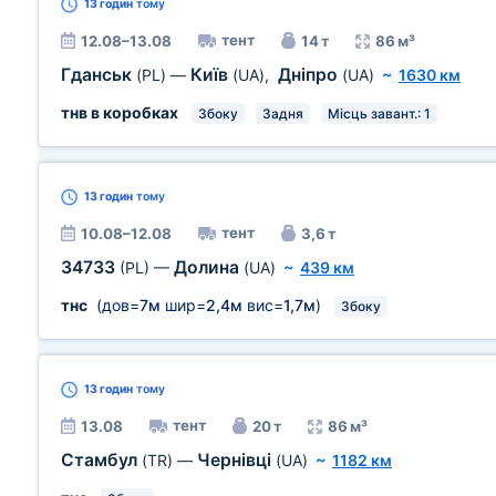
13 годин
тому
тент
12.08–13.08
14 т
86 м³
Гданськ
Київ
Дніпро
(PL)
—
(UA)
,
(UA)
~
1630 км
тнв в коробках
Збоку
Задня
Місць завант.: 1
13 годин
тому
тент
10.08–12.08
3,6 т
34733
Долина
(PL)
—
(UA)
~
439 км
тнс
(дов=
7м
шир=
2,4м
вис=
1,7м
)
Збоку
13 годин
тому
тент
13.08
20 т
86 м³
Стамбул
Чернівці
(TR)
—
(UA)
~
1182 км