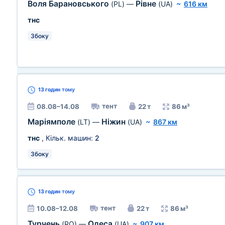
Воля Барановського
Рівне
(PL)
—
(UA)
~
616 км
тнс
Збоку
13 годин
тому
тент
08.08–14.08
22 т
86 м³
Маріямполе
Ніжин
(LT)
—
(UA)
~
867 км
тнс
, Кільк. машин:
2
Збоку
13 годин
тому
тент
10.08–12.08
22 т
86 м³
Турчень
Одеса
(RO)
—
(UA)
~
907 км