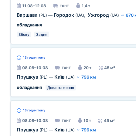
тент
11.08–12.08
1,4 т
Варшава
Городок
Ужгород
(PL)
—
(UA)
,
(UA)
~
670 
обладнання
Збоку
Задня
13 годин
тому
тент
08.08–10.08
20 т
45 м³
Прушкув
Київ
(PL)
—
(UA)
~
796 км
обладнання
Довантаження
13 годин
тому
тент
08.08–10.08
10 т
45 м³
Прушкув
Київ
(PL)
—
(UA)
~
796 км