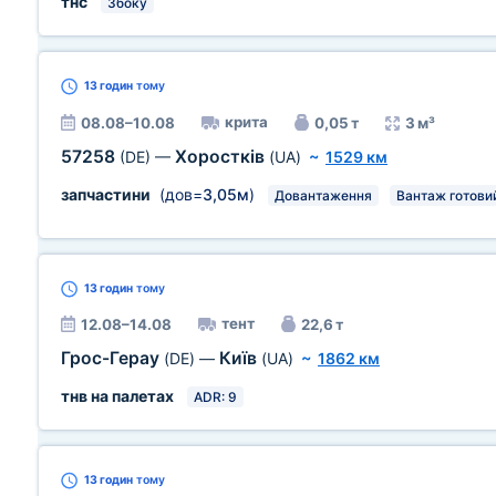
тнс
Збоку
13 годин
тому
крита
08.08–10.08
0,05 т
3 м³
57258
Хоростків
(DE)
—
(UA)
~
1529 км
запчастини
(дов=
3,05м
)
Довантаження
Вантаж готови
13 годин
тому
тент
12.08–14.08
22,6 т
Грос-Герау
Київ
(DE)
—
(UA)
~
1862 км
тнв на палетах
ADR: 9
13 годин
тому