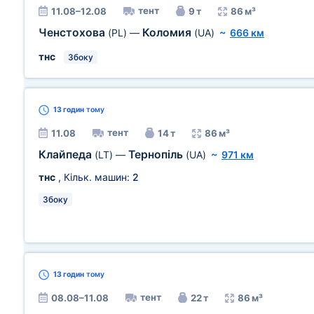
тент
11.08–12.08
9 т
86 м³
Ченстохова
Коломия
(PL)
—
(UA)
~
666 км
тнс
Збоку
13 годин
тому
тент
11.08
14 т
86 м³
Клайпеда
Тернопіль
(LT)
—
(UA)
~
971 км
тнс
, Кільк. машин:
2
Збоку
13 годин
тому
тент
08.08–11.08
22 т
86 м³