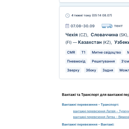
4 тижні
тому (05:14 08.07)
тент
07.08–30.09
Чехія
Словаччина
(CZ)
,
(SK)
Казахстан
Узбек
(FI)
—
(KZ)
,
CMR
T1
Митне свідоцтво
Пневмохід
Решетування
З'єм
Зверху
Збоку
Задня
Можл
Вантажі та Транспорт для вантажні пе
Вантажні перевезення
– Транспорт:
вантажні перевезення Латвія – Туреч
вантажні перевезення Литва – Вірмен
Вантажні перевезення –
Вантажі
: