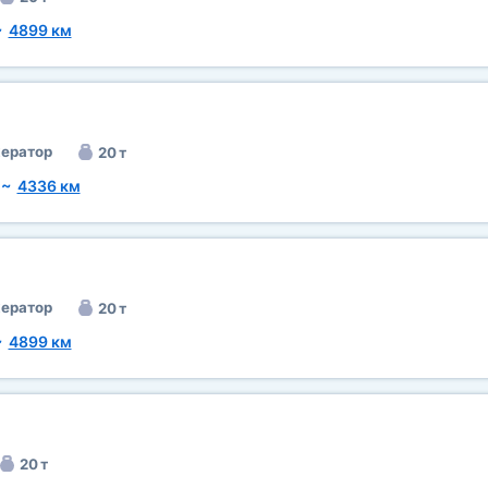
~
4899 км
ератор
20 т
~
4336 км
ератор
20 т
~
4899 км
20 т