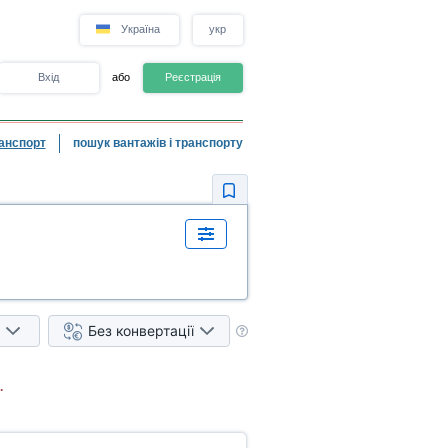
Україна
укр
Вхід
або
Реєстрація
анспорт
пошук вантажів і транспорту
Без конвертації
.