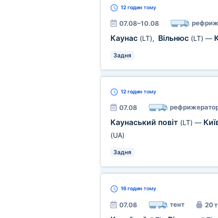
12 годин
тому
рефриж
07.08–10.08
Каунас
Вільнюс
(LT)
,
(LT)
—
Задня
12 годин
тому
рефрижерато
07.08
Каунаський повіт
Киї
(LT)
—
(UA)
Задня
16 годин
тому
тент
07.08
20 т