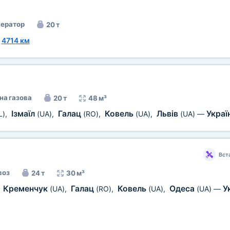
ератор
20 т
~
4714 км
на газова
20 т
48 м³
Ізмаїл
Галац
Ковель
Львів
Украї
L)
,
(UA)
,
(RO)
,
(UA)
,
(UA)
—
Вст
воз
24 т
30 м³
Кременчук
Галац
Ковель
Одеса
У
,
(UA)
,
(RO)
,
(UA)
,
(UA)
—