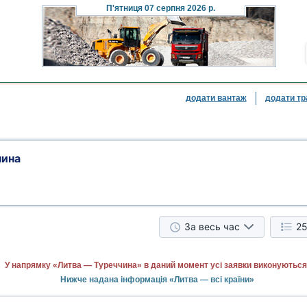
П'ятниця
07 серпня 2026 р.
додати вантаж
додати тр
чина
За весь час
25
У напрямку «Литва — Туреччина» в даний момент усі заявки виконуються
Нижче надана інформація «Литва — всі країни»