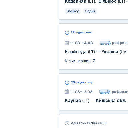
Кедайняй
Вільнюс
(LT)
,
(LT)
Зверху
Задня
18 годин
тому
рефриж
11.08–14.08
Клайпеда
Україна
(LT)
—
(UA)
Кільк. машин:
2
20 годин
тому
рефриж
11.08–12.08
Каунас
Київська обл.
(LT)
—
2 дні
тому (07:46 04.08)