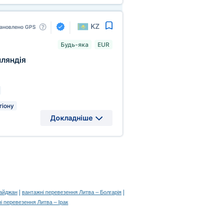
KZ
ановлено GPS
Будь-яка
EUR
ляндія
гіону
Докладніше
|
|
байджан
вантажні перевезення Литва – Болгарія
і перевезення Литва – Ірак