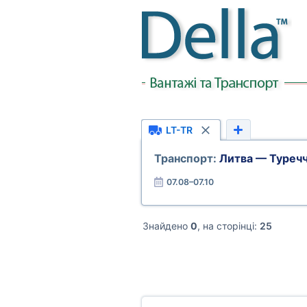
LT-TR
Транспорт:
Литва — Туреч
07.08–07.10
Знайдено
0
, на сторінці:
25