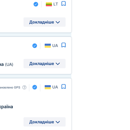
LT
Докладніше
UA
Докладніше
на
(UA)
UA
ановлено GPS
країна
Докладніше