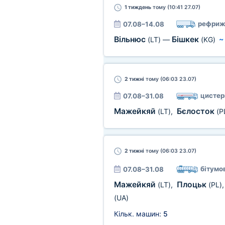
1 тиждень
тому (10:41 27.07)
рефриж
07.08–14.08
Вільнюс
Бішкек
(LT)
—
(KG)
2 тижні
тому (06:03 23.07)
цистер
07.08–31.08
Мажейкяй
Бєлосток
(LT)
,
(P
2 тижні
тому (06:03 23.07)
бітумо
07.08–31.08
Мажейкяй
Плоцьк
(LT)
,
(PL)
(UA)
Кільк. машин:
5