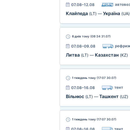
автово
07.08–12.08
Клайпеда
Україна
(LT)
—
(UA)
6 днів
тому (08:34 31.07)
рефриж
07.08–09.08
Литва
Казахстан
(LT)
—
(KZ)
1 тиждень
тому (17:07 30.07)
тент
07.08–16.08
Вільнюс
Ташкент
(LT)
—
(UZ)
1 тиждень
тому (17:07 30.07)
тент
07.08–16.08