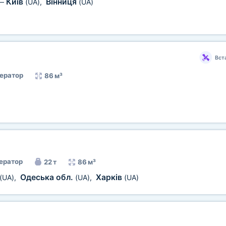
Київ
Вінниця
—
(UA)
,
(UA)
Вст
ератор
86 м³
ератор
22 т
86 м³
Одеська обл.
Харків
(UA)
,
(UA)
,
(UA)