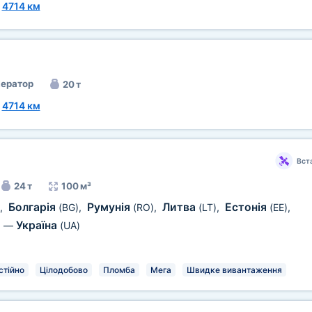
~
4714 км
ератор
20 т
~
4714 км
Вст
24 т
100 м³
Болгарія
Румунія
Литва
Естонія
,
(BG)
,
(RO)
,
(LT)
,
(EE)
,
Україна
)
—
(UA)
стійно
Цілодобово
Пломба
Мега
Швидке вивантаження