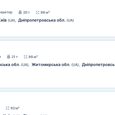
ератор
20 т
86 м³
Київ
Дніпропетровська обл.
(UA)
,
(UA)
р
21 т
86 м³
вська обл.
Житомирська обл.
Дніпропетровсь
(UA)
,
(UA)
,
92 м³