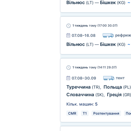
Вільнюс
Бішкек
(LT)
—
(KG)
1 тиждень
тому (17:00 30.07)
рефриж
07.08–16.08
Вільнюс
Бішкек
(LT)
—
(KG)
1 тиждень
тому (14:11 29.07)
тент
07.08–30.09
Туреччина
Польща
(TR)
,
(PL)
Словаччина
Греція
(SK)
,
(GR
Кільк. машин:
5
CMR
T1
Розтентування
По