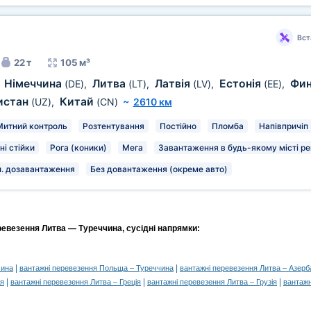
Вст
22 т
105 м³
Німеччина
Литва
Латвія
Естонія
Фин
,
(DE)
,
(LT)
,
(LV)
,
(EE)
,
истан
Китай
(UZ)
,
(CN)
~
2610 км
Митний контроль
Розтентування
Постійно
Пломба
Напівпричіп
ні стійки
Рога (коники)
Мега
Завантаження в будь-якому місті ре
. дозавантаження
Без довантаження (окреме авто)
ревезення Литва — Туреччина, сусідні напрямки:
|
|
чина
вантажні перевезення Польща – Туреччина
вантажні перевезення Литва – Азер
|
|
|
ія
вантажні перевезення Литва – Греція
вантажні перевезення Литва – Грузія
вантажн