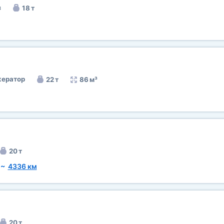
з
18 т
ератор
22 т
86 м³
20 т
~
4336 км
20 т