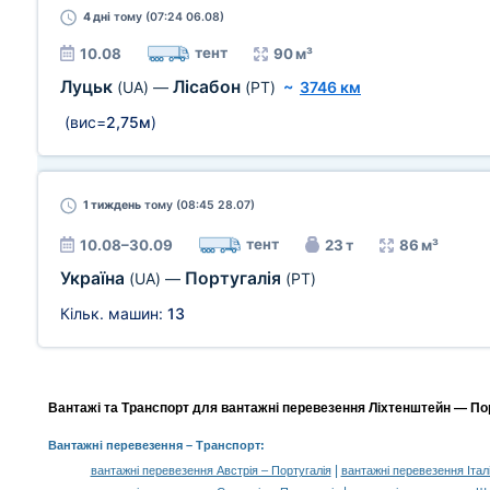
4 дні
тому (07:24 06.08)
тент
10.08
90 м³
Луцьк
Лісабон
(UA)
—
(PT)
~
3746 км
(вис=
2,75м
)
1 тиждень
тому (08:45 28.07)
тент
10.08–30.09
23 т
86 м³
Україна
Португалія
(UA)
—
(PT)
Кільк. машин:
13
Вантажі та Транспорт для вантажні перевезення Ліхтенштейн — Пор
Вантажні перевезення
– Транспорт:
|
вантажні перевезення Австрія – Португалія
вантажні перевезення Італі