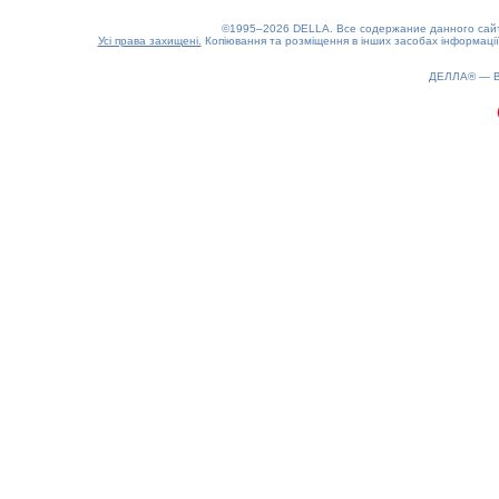
©1995–2026 DELLA. Все содержание данного сайта
Усі права захищені.
Копіювання та розміщення в інших засобах інформації
ДЕЛЛА® —
0.22(aws3)
100826-15:33:19