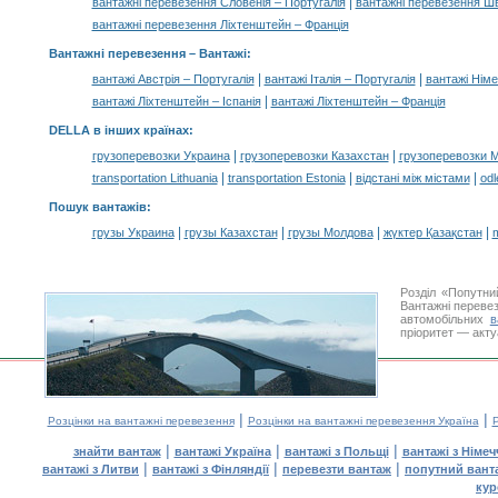
|
вантажні перевезення Словенія – Португалія
вантажні перевезення Шв
вантажні перевезення Ліхтенштейн – Франція
Вантажні перевезення –
Вантажі
:
|
|
вантажі Австрія – Португалія
вантажі Італія – Португалія
вантажі Німе
|
вантажі Ліхтенштейн – Іспанія
вантажі Ліхтенштейн – Франція
DELLA в інших країнах
:
|
|
грузоперевозки Украина
грузоперевозки Казахстан
грузоперевозки 
|
|
|
transportation Lithuania
transportation Estonia
відстані між містами
odl
Пошук вантажів
:
|
|
|
|
грузы Украина
грузы Казахстан
грузы Молдова
жүктер Қазақстан
m
Розділ «Попутни
Вантажні перевез
автомобільних
в
пріоритет — акту
|
|
Розцінки на вантажні перевезення
Розцінки на вантажні перевезення Україна
Р
|
|
|
знайти вантаж
вантажі Україна
вантажі з Польщі
вантажі з Німе
|
|
|
вантажі з Литви
вантажі з Фінляндії
перевезти вантаж
попутний вант
кур