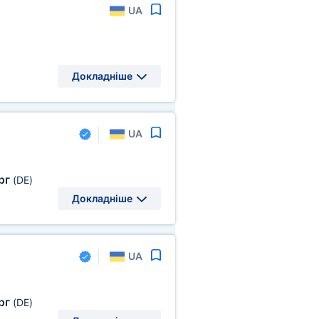
UA
Докладніше
UA
рг
(DE)
Докладніше
UA
рг
(DE)