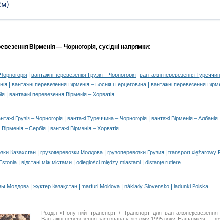
2м
)
евезення Вірменія — Чорногорія, сусідні напрямки:
|
|
Чорногорія
вантажні перевезення Грузія – Чорногорія
вантажні перевезення Туреччин
|
|
нія
вантажні перевезення Вірменія – Боснія і Герцеговина
вантажні перевезення Вірме
|
ія
вантажні перевезення Вірменія – Хорватія
|
|
антажі Грузія – Чорногорія
вантажі Туреччина – Чорногорія
вантажі Вірменія – Албанія
|
 Вірменія – Сербія
вантажі Вірменія – Хорватія
|
|
|
озки Казахстан
грузоперевозки Молдова
грузоперевозки Грузия
transport ciężarowy 
|
|
|
 Estonia
відстані між містами
odległości między miastami
distanţe rutiere
|
|
|
|
зы Молдова
жүктер Қазақстан
marfuri Moldova
náklady Slovensko
ładunki Polska
Розділ «Попутний транспорт / Транспорт для вантажоперевезення
Вантажні перевезення заснована у лютому 1995 року. Наша місія — зру