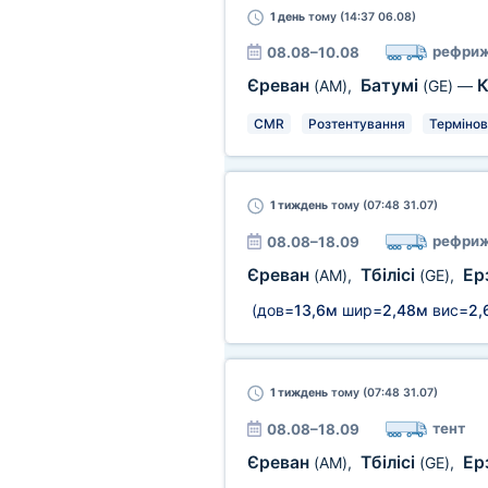
1 день
тому (14:37 06.08)
рефриж
08.08–10.08
Єреван
Батумі
К
(AM)
,
(GE)
—
CMR
Розтентування
Термінов
1 тиждень
тому (07:48 31.07)
рефриж
08.08–18.09
Єреван
Тбілісі
Ер
(AM)
,
(GE)
,
(дов=
13,6м
шир=
2,48м
вис=
2,
1 тиждень
тому (07:48 31.07)
тент
08.08–18.09
Єреван
Тбілісі
Ер
(AM)
,
(GE)
,