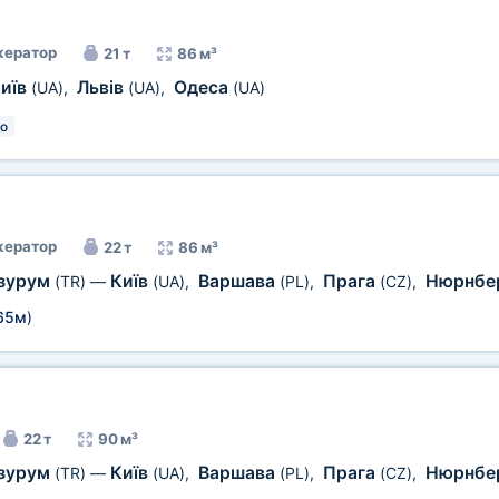
ератор
21 т
86 м³
иїв
Львів
Одеса
(UA)
,
(UA)
,
(UA)
о
ератор
22 т
86 м³
зурум
Київ
Варшава
Прага
Нюрнбе
(TR)
—
(UA)
,
(PL)
,
(CZ)
,
65м
)
22 т
90 м³
зурум
Київ
Варшава
Прага
Нюрнбе
(TR)
—
(UA)
,
(PL)
,
(CZ)
,