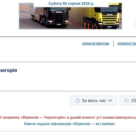
Субота
08 серпня 2026 р.
додати вантаж
додати тр
ногорія
За весь час
25
У напрямку «Вірменія — Чорногорія» в даний момент усі заявки виконуютьс
Нижче надана інформація «Вірменія — всі країни»