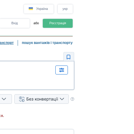
Україна
укр
Вхід
або
Реєстрація
анспорт
пошук вантажів і транспорту
Без конвертації
я.