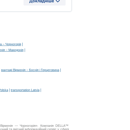
Докладніше
|
а – Чорногорія
|
нія – Македонія
|
|
вантажі Вірменія – Боснія і Герцеговина
|
|
Polska
transportation Latvia
 Вірменія — Чорногорія». Компанія DELLA™
чний та якісний інформаційний сервіс у сфері