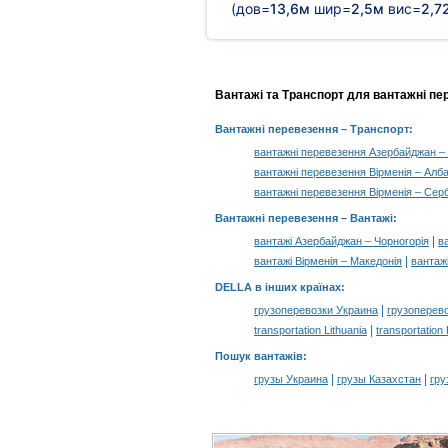
(дов=
13,6м
шир=
2,5м
вис=
2,7
Вантажі та Транспорт для вантажні пер
Вантажні перевезення
– Транспорт:
вантажні перевезення Азербайджан – 
вантажні перевезення Вірменія – Алба
вантажні перевезення Вірменія – Серб
Вантажні перевезення –
Вантажі
:
|
вантажі Азербайджан – Чорногорія
в
|
вантажі Вірменія – Македонія
вантажі
DELLA в інших країнах
:
|
грузоперевозки Украина
грузоперев
|
transportation Lithuania
transportation
Пошук вантажів
:
|
|
грузы Украина
грузы Казахстан
гру