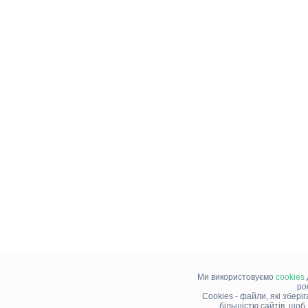
Ми використовуємо
cookies
ро
Cookies - файли, які збері
більшістю сайтів, щоб