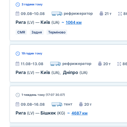
3 години
тому
рефрижератор
09.08–10.08
21 т
8
Рига
Київ
(LV)
—
(UA)
~
1064 км
CMR
Задня
Терміново
19 годин
тому
рефрижератор
11.08–13.08
20 т
86
Рига
Київ
Дніпро
(LV)
—
(UA)
,
(UA)
1 тиждень
тому (17:07 30.07)
тент
09.08–16.08
20 т
Рига
Бішкек
(LV)
—
(KG)
~
4687 км