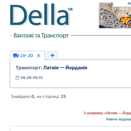
Н
LV-JO
Транспорт:
Латвія — Йорданія
09.08–09.10
Знайдено
0
, на сторінці:
25
У напрямку «Латвія — Йорд
Нижче надана 