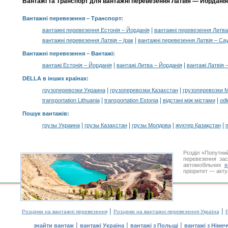
Вантажі та Транспорт для вантажні перевезення Латвія — Йорданія,
Вантажні перевезення
– Транспорт:
|
вантажні перевезення Естонія – Йорданія
вантажні перевезення Литва
|
вантажні перевезення Латвія – Ірак
вантажні перевезення Латвія – Сау
Вантажні перевезення –
Вантажі
:
|
|
вантажі Естонія – Йорданія
вантажі Литва – Йорданія
вантажі Латвія 
DELLA в інших країнах
:
|
|
грузоперевозки Украина
грузоперевозки Казахстан
грузоперевозки 
|
|
|
transportation Lithuania
transportation Estonia
відстані між містами
odl
Пошук вантажів
:
|
|
|
|
грузы Украина
грузы Казахстан
грузы Молдова
жүктер Қазақстан
m
Розділ «Попутни
перевезення за
автомобільних
в
пріоритет — акту
|
|
Розцінки на вантажні перевезення
Розцінки на вантажні перевезення Україна
Р
|
|
|
знайти вантаж
вантажі Україна
вантажі з Польщі
вантажі з Німе