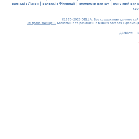
|
|
|
вантажі з Литви
вантажі з Фінляндії
перевезти вантаж
попутний вант
кур
©1995–2026 DELLA. Все содержание данного сайта
Усі права захищені.
Копіювання та розміщення в інших засобах інформації
ДЕЛЛА® —
0.18(aws3)
090826-13:37:26