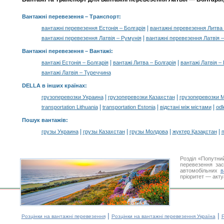
Вантажні перевезення
– Транспорт:
|
вантажні перевезення Естонія – Болгарія
вантажні перевезення Литва 
|
вантажні перевезення Латвія – Румунія
вантажні перевезення Латвія –
Вантажні перевезення –
Вантажі
:
|
|
вантажі Естонія – Болгарія
вантажі Литва – Болгарія
вантажі Латвія – 
вантажі Латвія – Туреччина
DELLA в інших країнах
:
|
|
грузоперевозки Украина
грузоперевозки Казахстан
грузоперевозки 
|
|
|
transportation Lithuania
transportation Estonia
відстані між містами
odl
Пошук вантажів
:
|
|
|
|
грузы Украина
грузы Казахстан
грузы Молдова
жүктер Қазақстан
m
Розділ «Попутни
перевезення за
автомобільних
в
пріоритет — акту
|
|
Розцінки на вантажні перевезення
Розцінки на вантажні перевезення Україна
Р