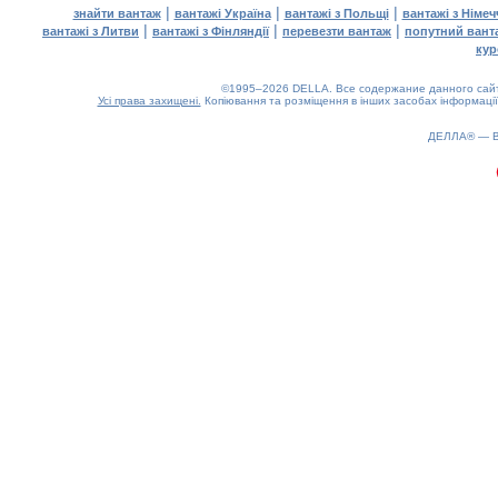
|
|
|
знайти вантаж
вантажі Україна
вантажі з Польщі
вантажі з Німе
|
|
|
вантажі з Литви
вантажі з Фінляндії
перевезти вантаж
попутний вант
кур
©1995–2026 DELLA. Все содержание данного сайта
Усі права захищені.
Копіювання та розміщення в інших засобах інформації
ДЕЛЛА® —
0.17(aws3)
070826-22:38:52