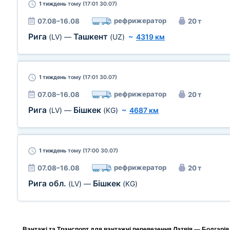
1 тиждень
тому (17:01 30.07)
рефрижератор
07.08–16.08
20 т
Рига
Ташкент
(LV)
—
(UZ)
~
4319 км
1 тиждень
тому (17:01 30.07)
рефрижератор
07.08–16.08
20 т
Рига
Бішкек
(LV)
—
(KG)
~
4687 км
1 тиждень
тому (17:00 30.07)
рефрижератор
07.08–16.08
20 т
Рига обл.
Бішкек
(LV)
—
(KG)
Вантажі та Транспорт для вантажні перевезення Латвія — Болгарія,