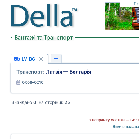
П'
LV-BG
Транспорт:
Латвія — Болгарія
07.08–07.10
Знайдено
0
, на сторінці:
25
У напрямку «Латвія — Болг
Нижче надана 