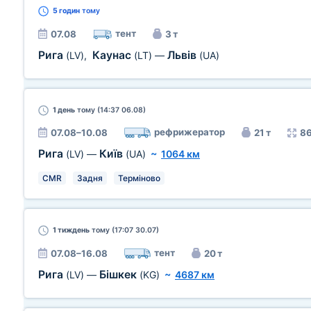
5 годин
тому
тент
07.08
3 т
Рига
Каунас
Львів
(LV)
,
(LT)
—
(UA)
1 день
тому (14:37 06.08)
рефрижератор
07.08–10.08
21 т
86
Рига
Київ
(LV)
—
(UA)
~
1064 км
CMR
Задня
Терміново
1 тиждень
тому (17:07 30.07)
тент
07.08–16.08
20 т
Рига
Бішкек
(LV)
—
(KG)
~
4687 км