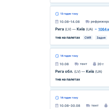
13 годин
тому
рефрижер
10.08–14.08
Рига
Київ
(LV)
—
(UA)
~
1064 
тнв на палетах
CMR
Задня
14 годин
тому
тент
10.08
20 т
Рига обл.
Київ
(LV)
—
(UA)
тнв на палетах
14 годин
тому
тент
10.08–30.08