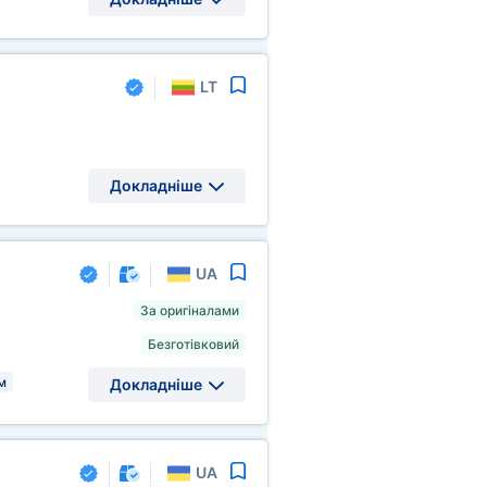
LT
Докладніше
UA
За оригіналами
Безготівковий
м
Докладніше
UA