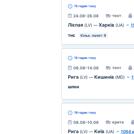
15 годин
тому
тент
24.08–28.08
Лієпая
Харків
(LV)
—
(UA)
~
1
тнс
Кільк. палет: 9
15 годин
тому
тент
08.08–14.08
Рига
Кишинів
(LV)
—
(MD)
~
1
шпон
16 годин
тому
крита
08.08–10.08
Рига
Київ
(LV)
—
(UA)
~
1064 