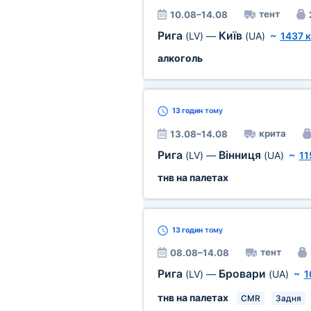
тент
10.08–14.08
Рига
Київ
(LV)
—
(UA)
~
1437 
алкоголь
13 годин
тому
крита
13.08–14.08
Рига
Вінниця
(LV)
—
(UA)
~
11
тнв на палетах
13 годин
тому
тент
08.08–14.08
Рига
Бровари
(LV)
—
(UA)
~
1
тнв на палетах
CMR
Задня