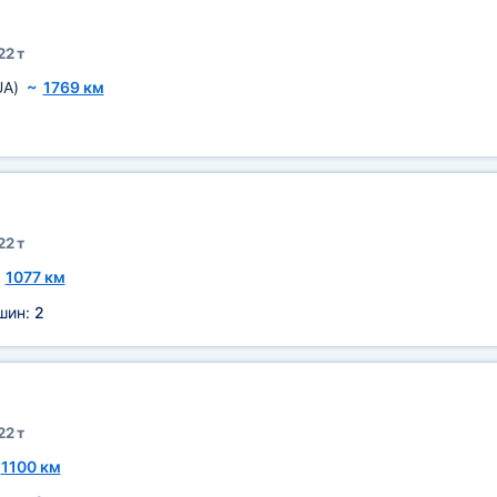
22 т
UA)
~
1769 км
22 т
~
1077 км
ашин:
2
22 т
~
1100 км