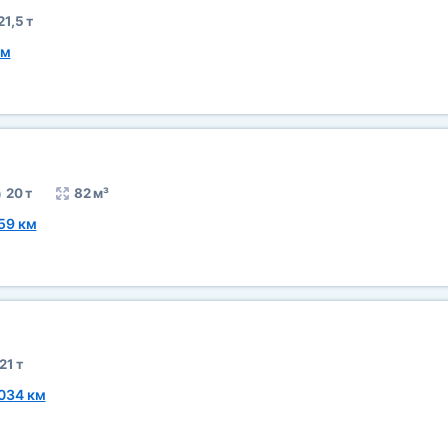
21,5 т
км
20 т
82 м³
59 км
21 т
034 км