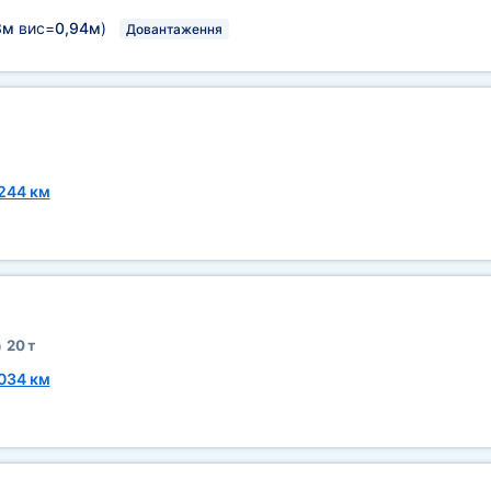
8м
вис=
0,94м
)
Довантаження
244 км
20 т
034 км