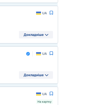
UA
Докладніше
UA
Докладніше
UA
На картку