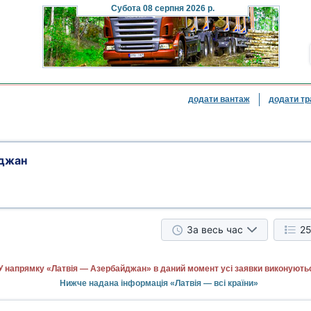
Субота
08 серпня 2026 р.
додати вантаж
додати тр
йджан
За весь час
25
У напрямку «Латвія — Азербайджан» в даний момент усі заявки виконують
Нижче надана інформація «Латвія — всі країни»