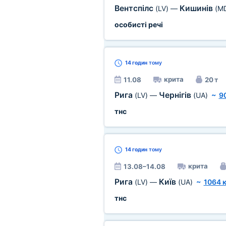
Вентспілс
Кишинів
(LV)
—
(M
особисті речі
14 годин
тому
крита
11.08
20 т
Рига
Чернігів
(LV)
—
(UA)
~
9
тнс
14 годин
тому
крита
13.08–14.08
Рига
Київ
(LV)
—
(UA)
~
1064 
тнс