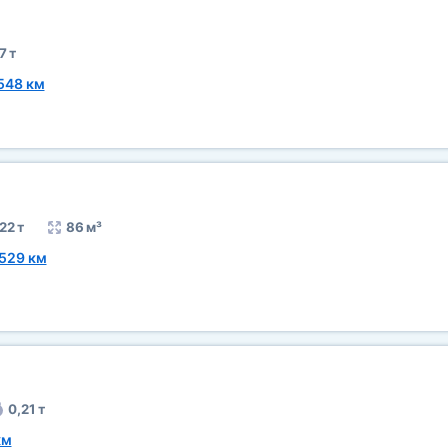
7 т
548 км
22 т
86 м³
529 км
0,21 т
км