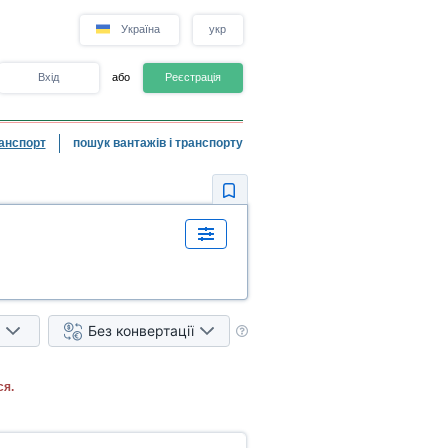
Україна
укр
Вхід
або
Реєстрація
анспорт
пошук вантажів і транспорту
Без конвертації
ся.