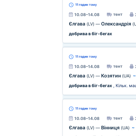
11 годин
тому
тент
10.08–14.08
Єлгава
Олександрія
(LV)
—
(
добрива в біг-бегах
11 годин
тому
тент
10.08–14.08
Єлгава
Козятин
(LV)
—
(UA)
добрива в біг-бегах
, Кільк. м
11 годин
тому
тент
10.08–14.08
Єлгава
Вінниця
(LV)
—
(UA)