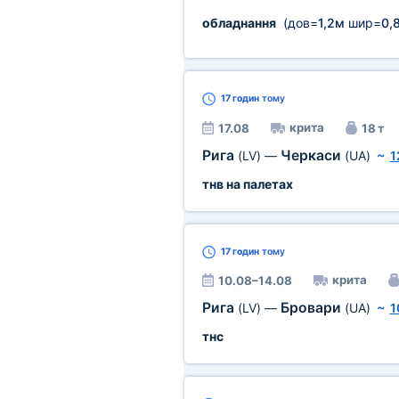
обладнання
(дов=
1,2м
шир=
0,
17 годин
тому
крита
17.08
18 т
Рига
Черкаси
(LV)
—
(UA)
~
1
тнв на палетах
17 годин
тому
крита
10.08–14.08
Рига
Бровари
(LV)
—
(UA)
~
1
тнс