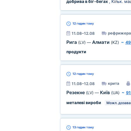
добрива в біг-бегах
, Кільк. м
12 годин
тому
рефрижера
11.08–12.08
Рига
Алмати
(LV)
—
(KZ)
~
49
продукти
12 годин
тому
крита
11.08–12.08
Резекне
Київ
(LV)
—
(UA)
~
91
металеві вироби
Можл. дозав
13 годин
тому