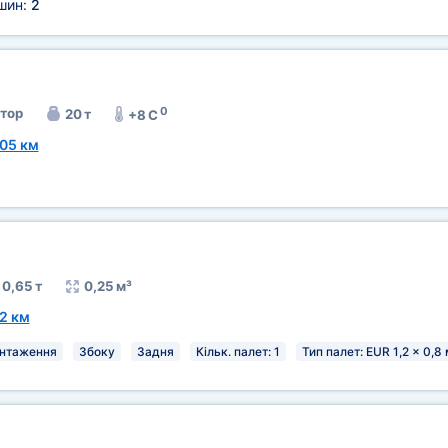
ашин:
2
0
тор
20 т
+8 C
05 км
0,65 т
0,25 м³
2 км
антаження
Збоку
Задня
Кільк. палет: 1
Тип палет: EUR 1,2 x 0,8 