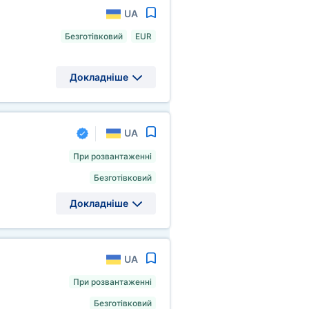
UA
Безготівковий
EUR
Докладніше
UA
При розвантаженні
Безготівковий
Докладніше
UA
При розвантаженні
Безготівковий