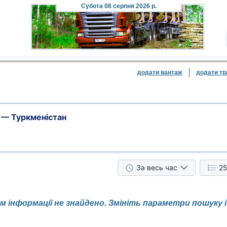
Субота
08 серпня 2026 р.
додати вантаж
додати тр
 — Туркменістан
За весь час
25
 інформації не знайдено. Змініть параметри пошуку 