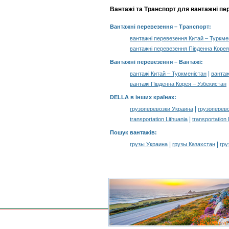
Вантажі та Транспорт для вантажні пе
Вантажні перевезення
– Транспорт:
вантажні перевезення Китай – Туркме
вантажні перевезення Південна Коре
Вантажні перевезення –
Вантажі
:
|
вантажі Китай – Туркменістан
вантаж
вантажі Південна Корея – Узбекистан
DELLA в інших країнах
:
|
грузоперевозки Украина
грузоперев
|
transportation Lithuania
transportation
Пошук вантажів
:
|
|
грузы Украина
грузы Казахстан
гру