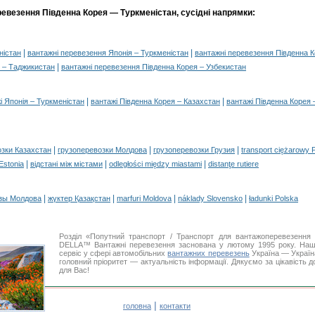
ревезення Південна Корея — Туркменістан, сусідні напрямки:
|
|
ністан
вантажні перевезення Японія – Туркменістан
вантажні перевезення Південна К
|
я – Таджикистан
вантажні перевезення Південна Корея – Узбекистан
|
|
і Японія – Туркменістан
вантажі Південна Корея – Казахстан
вантажі Південна Корея
|
|
|
озки Казахстан
грузоперевозки Молдова
грузоперевозки Грузия
transport ciężarowy 
|
|
|
 Estonia
відстані між містами
odległości między miastami
distanţe rutiere
|
|
|
|
зы Молдова
жүктер Қазақстан
marfuri Moldova
náklady Slovensko
ładunki Polska
Розділ «Попутний транспорт / Транспорт для вантажоперевезення
DELLA™ Вантажні перевезення заснована у лютому 1995 року. Наша
сервіс у сфері автомобільних
вантажних перевезень
Україна — Україн
головний пріоритет — актуальність інформації. Дякуємо за цікавість 
для Вас!
|
головна
контакти