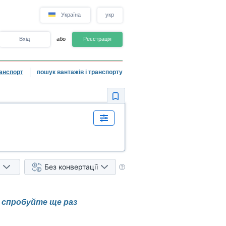
Україна
укр
Вхід
або
Реєстрація
анспорт
пошук вантажів і транспорту
Без конвертації
і спробуйте ще раз