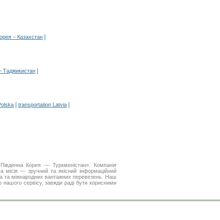
|
орея – Казахстан
|
 – Таджикистан
|
|
Polska
transportation Latvia
 Південна Корея — Туркменістан». Компанія
 місія — зручний та якісний інформаційний
а та міжнародних вантажних перевезень. Наш
до нашого сервісу, завжди раді бути корисними