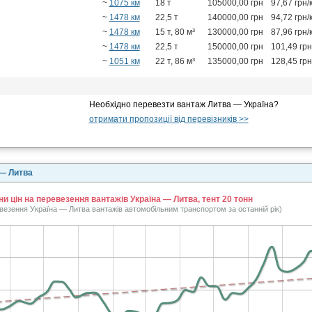
~
1075 км
18 т
105000,00 грн
97,67 грн/
~
1478 км
22,5 т
140000,00 грн
94,72 грн/
~
1478 км
15 т, 80 м³
130000,00 грн
87,96 грн/
~
1478 км
22,5 т
150000,00 грн
101,49 грн
~
1051 км
22 т, 86 м³
135000,00 грн
128,45 грн
Необхідно перевезти вантаж Литва — Україна?
отримати пропозиції від перевізників >>
 — Литва
ни цін на перевезення вантажів Україна — Литва, тент 20 тонн
евезення Україна — Литва вантажів автомобільним транспортом за останній рік)