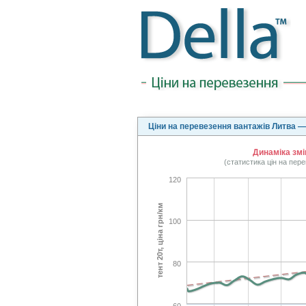
Ціни на перевезення вантажів Литва —
Динаміка змі
(статистика цін на пер
120
тент 20т, ціна грн/км
100
80
60