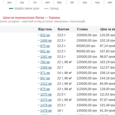
лис
гру
січ
лют
бер
кві
тра
чер
лип
графік зміни ціни
тренд
Ціни на перевезення Литва — Україна
зення, розцінки - короткий огляд останніх замовлень і пропозицій)
Відстань
Вантаж
Ставка
Ціна за к
~
833 км
23,5 т
100000,00 грн
120,05 грн
~
1468 км
22,5 т
150000,00 грн
102,18 грн
~
875 км
22,5 т
85000,00 грн
97,14 грн/
~
881 км
22,5 т
95000,00 грн
107,83 грн
~
1062 км
22,5 т
105000,00 грн
98,87 грн/
~
766 км
22 т, 86 м³
125000,00 грн
163,19 грн
~
1066 км
22 т
120000,00 грн
112,57 грн
~
971 км
14 т, 86 м³
105000,00 грн
108,14 грн
~
867 км
22 т, 86 м³
125000,00 грн
144,18 грн
~
1412 км
22 т, 86 м³
120000,00 грн
84,99 грн/
~
875 км
23 т, 86 м³
112000,00 грн
128,00 грн
~
1075 км
22,5 т
120000,00 грн
111,63 грн
~
1075 км
15 т, 86 м³
105000,00 грн
97,67 грн/
~
1478 км
22,5 т
150000,00 грн
101,49 грн
~
1478 км
18 т
135000,00 грн
91,34 грн/