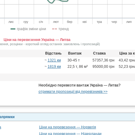
лис
гру
січ
лют
бер
кві
тра
чер
лип
графік зміни ціни
тренд
Ціни на перевезення Україна — Литва
зення, розцінки - короткий огляд останніх замовлень і пропозицій)
Відстань
Вантаж
Ставка
Ціна за 
~
1321 км
30-45 т
57357,36 грн
43,42 грн
~
1819 км
22,5 т, 86 м³
95000,00 грн
52,23 грн
Необхідно перевезти вантаж Україна — Литва?
отримати пропозиції від перевізників >>
напрямки
а
Ціни на перевезення — Норвегія
Ціни на перевезення — Нідерланди