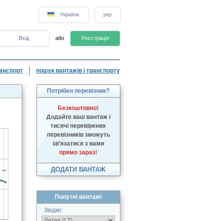
Україна
укр
Вхід
або
Реєстрація
анспорт
пошук вантажів і транспорту
Потрібен перевізник?
Безкоштовно!
Додайте ваш вантаж і
тисячі перевірених
перевізників зможуть
зв’язатися з вами
прямо зараз!
ДОДАТИ ВАНТАЖ
Попутні вантажі
Звідки: