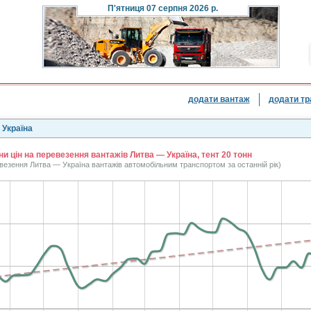
П'ятниця
07 серпня 2026 р.
додати вантаж
додати тр
 Україна
ни цін на перевезення вантажів Литва — Україна, тент 20 тонн
евезення Литва — Україна вантажів автомобільним транспортом за останній рік)