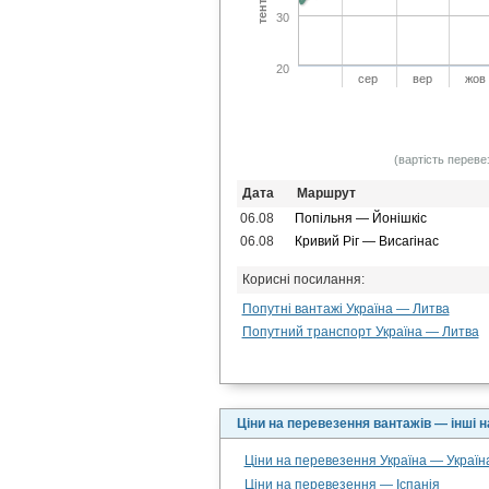
30
20
сер
вер
жов
(вартість переве
Дата
Маршрут
06.08
Попільня — Йонішкіс
06.08
Кривий Ріг — Висагінас
Корисні посилання:
Попутні вантажі Україна — Литва
Попутний транспорт Україна — Литва
Ціни на перевезення вантажів — інші 
Ціни на перевезення Україна — Україн
Ціни на перевезення — Іспанія