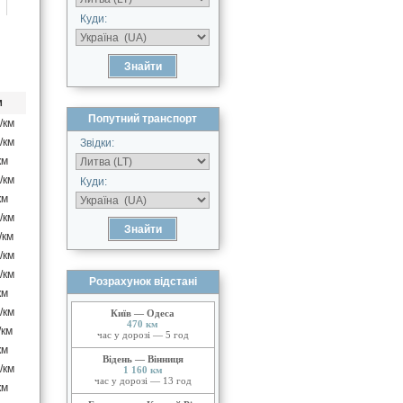
Куди:
м
Попутний транспорт
/км
/км
Звідки:
км
/км
Куди:
км
/км
/км
/км
/км
Розрахунок відстані
км
/км
Київ — Одеса
470 км
/км
час у дорозі — 5 год
км
Відень — Вінниця
/км
1 160 км
час у дорозі — 13 год
км