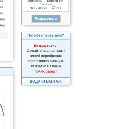
Брюссель — Кривий Ріг
км
2 460 км
км
час у дорозі — 27 год
км
/км
/км
Потрібен перевізник?
Безкоштовно!
Додайте ваш вантаж і
тисячі перевірених
перевізників зможуть
зв’язатися з вами
прямо зараз!
ДОДАТИ ВАНТАЖ