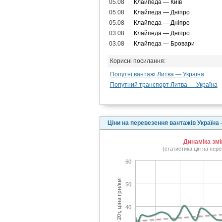
05.08
Клайпеда — Київ
05.08
Клайпеда — Дніпро
05.08
Клайпеда — Дніпро
03.08
Клайпеда — Дніпро
03.08
Клайпеда — Бровари
Корисні посилання:
Попутні вантажі Литва — Україна
Попутний транспорт Литва — Україна
Ціни на перевезення вантажів Україна
Динаміка змі
(статистика цін на пер
60
тент 20т, ціна грн/км
50
40