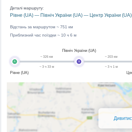
Деталі маршруту:
Рівне (UA) — Північ України (UA) — Центр України (UA)
Відстань за маршрутом ~
751 км
Приблизний час поїздки ~
10 ч 6 м
Північ України (UA)
~ 326 км
~ 203 км
A
B
~ 3 ч 33 м
~ 3 ч 1 м
Рівне (UA)
Це
Дивитис