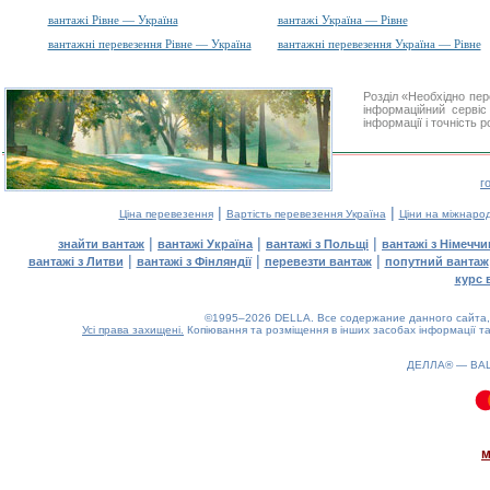
вантажі Рівне — Україна
вантажі Україна — Рівне
вантажні перевезення Рівне — Україна
вантажні перевезення Україна — Рівне
Розділ «Необхідно пе
інформаційний серві
інформації і точність 
г
|
|
Ціна перевезення
Вартість перевезення Україна
Ціни на міжнаро
|
|
|
знайти вантаж
вантажі Україна
вантажі з Польщі
вантажі з Німечч
|
|
|
вантажі з Литви
вантажі з Фінляндії
перевезти вантаж
попутний вантаж
курс 
©1995–2026 DELLA. Все содержание данного сайта, 
Усі права захищені.
Копіювання та розміщення в інших засобах інформації та
ДЕЛЛА® —
ВА
0.2(aws2)
100826-15:28:48
м