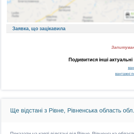
Заявка, що зацікавила
Запитуван
Подивитися інші актуальні
ван
вантажні п
Ще відстані з Рівне, Рівненська область обл
Показати на карті відстані від Рівне, Рівненська област