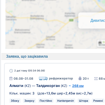
Дивитис
Заявка, що зацікавила
2 дні
тому (05:34 06.08)
рефрижератор
08.08–31.08
20 т
88 
Алмати
Талдикорган
(KZ)
—
(KZ)
~
268 км
Кільк. машин:
3
(дов=
13,6м
шир=
2,45м
вис=
2,7м
)
Збоку
Зверху
Постійно
Напівпричіп
Штора
Ремені