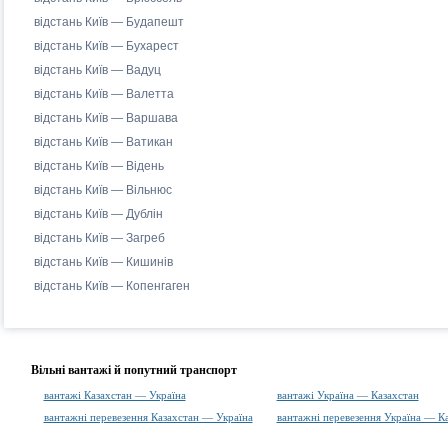
відстань Київ — Будапешт
відстань Київ — Бухарест
відстань Київ — Вадуц
відстань Київ — Валетта
відстань Київ — Варшава
відстань Київ — Ватикан
відстань Київ — Відень
відстань Київ — Вільнюс
відстань Київ — Дублін
відстань Київ — Загреб
відстань Київ — Кишинів
відстань Київ — Копенгаген
Вільні вантажі й попутний транспорт
вантажі Казахстан — Україна
вантажі Україна — Казахстан
вантажні перевезення Казахстан — Україна
вантажні перевезення Україна — К