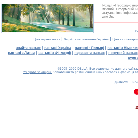
Розділ «Необхідно пе
якісний інформаційн
актуальність інформаці
для Вас!
г
|
|
Ціна перевезення
Вартість перевезення Україна
Ціни на міжнаро
|
|
|
знайти вантаж
вантажі Україна
вантажі з Польщі
вантажі з Німечч
|
|
|
вантажі з Литви
вантажі з Фінляндії
перевезти вантаж
попутний вантаж
курс 
©1995–2026 DELLA. Все содержание данного сайта, 
Усі права захищені.
Копіювання та розміщення в інших засобах інформації та
ДЕЛЛА® —
ВА
0.12(aws3)
080826-15:20:11
м