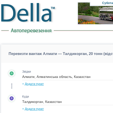
Субота
Перевезти вантаж Алмати — Талдикорган, 20 тонн (від
Звідки
A
+
Додати пункт
Куди
B
+
Додати пункт