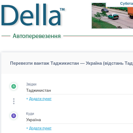
Субота
Перевезти вантаж Таджикистан — Україна (відстань Тад
Звідки
A
+
Додати пункт
Куди
B
+
Додати пункт