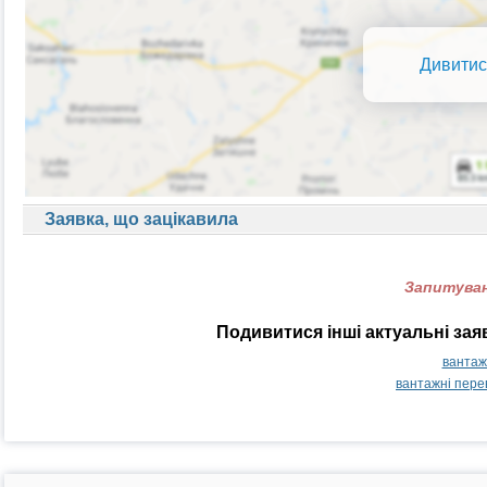
Дивитис
Заявка, що зацікавила
Запитуван
Подивитися інші актуальні за
вантаж
вантажні пере