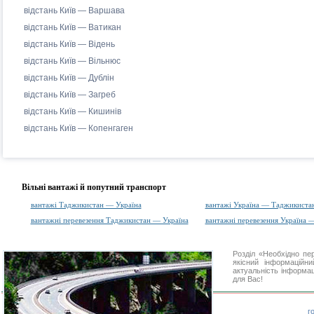
відстань Київ — Варшава
відстань Київ — Ватикан
відстань Київ — Відень
відстань Київ — Вільнюс
відстань Київ — Дублін
відстань Київ — Загреб
відстань Київ — Кишинів
відстань Київ — Копенгаген
Вільні вантажі й попутний транспорт
вантажі Таджикистан — Україна
вантажі Україна — Таджикиста
вантажні перевезення Таджикистан — Україна
вантажні перевезення Україна 
Розділ «Необхідно п
якісний інформаційн
актуальність інформаці
для Вас!
г