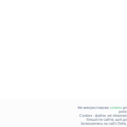
Ми використовуємо
cookies
дл
робо
Cookies - файли, які зберіга
більшістю сайтів, щоб д
Залишаючись на сайті Della