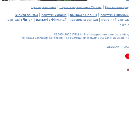
|
|
Ціна перевезення
Вартість перевезення Україна
Ціни на міжнаро
|
|
|
знайти вантаж
вантажі Україна
вантажі з Польщі
вантажі з Німечч
|
|
|
вантажі з Литви
вантажі з Фінляндії
перевезти вантаж
попутний вантаж
курс 
©1995–2026 DELLA. Все содержание данного сайта, 
Усі права захищені.
Копіювання та розміщення в інших засобах інформації та
ДЕЛЛА® —
ВА
0.14(aws2)
080826-04:27:22
м