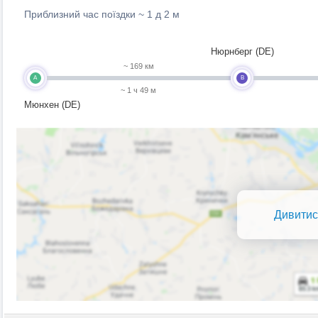
Приблизний час поїздки ~
1 д 2 м
Нюрнберг (DE)
~ 169 км
A
B
~ 1 ч 49 м
Мюнхен (DE)
Дивитис