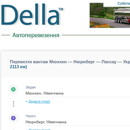
Субота
Перевезти вантаж Мюнхен — Нюрнберг — Пассау — Укра
2113 км)
Звідки
A
+
Додати пункт
Через
B