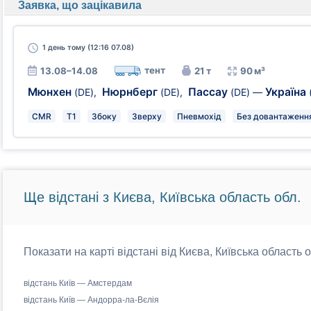
Заявка, що зацікавила
1 день
тому (12:16 07.08)
тент
13.08–14.08
21 т
90 м³
Мюнхен
Нюрнберг
Пассау
Україна
(DE)
,
(DE)
,
(DE)
—
CMR
T1
Збоку
Зверху
Пневмохід
Без довантаження
Ще відстані з Києва, Київська область обл.
Показати на карті відстані від Києва, Київська область 
відстань Київ — Амстердам
відстань Київ — Андорра-ла-Вєлія