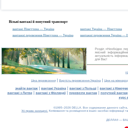
Вільні вантажі й попутний транспорт
вантажі Німеччина — Україна
вантажі Україна — Німеччина
вантажні перевезення Німеччина — Україна
вантажні перевезення Україна — 
Розділ «Необхідно п
якісний інформаційн
актуальність інформаці
для Вас!
г
|
|
Ціна перевезення
Вартість перевезення Україна
Ціни на міжнаро
|
|
|
знайти вантаж
вантажі Україна
вантажі з Польщі
вантажі з Німечч
|
|
|
вантажі з Литви
вантажі з Фінляндії
перевезти вантаж
попутний вантаж
курс 
©1995–2026 DELLA. Все содержание данного сайта, 
Усі права захищені.
Копіювання та розміщення в інших засобах інформації та
ДЕЛЛА® —
ВА
0.13(aws4)
080826-15:22:18