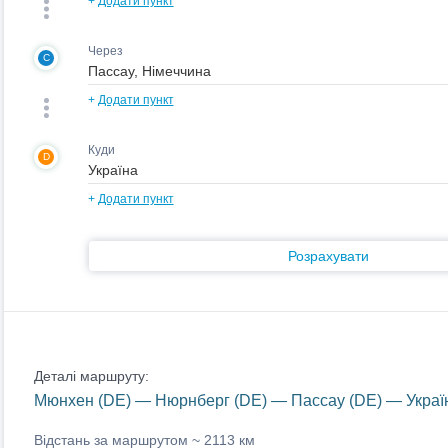
+
Додати пункт
Через
C
+
Додати пункт
Куди
D
+
Додати пункт
Розрахувати
Деталі маршруту:
Мюнхен (DE) — Нюрнберг (DE) — Пассау (DE) — Украї
Відстань за маршрутом ~
2113 км