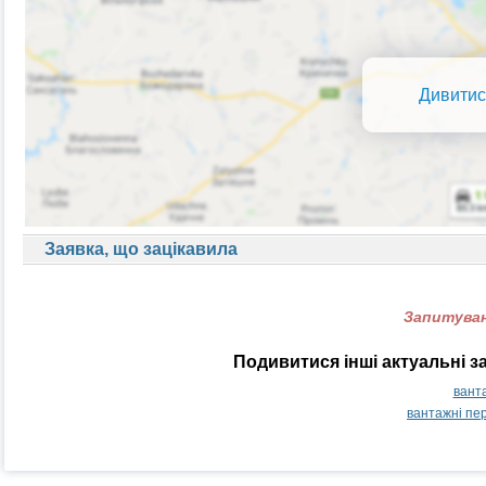
Дивитис
Заявка, що зацікавила
Запитуван
Подивитися інші актуальні 
вант
вантажні пе