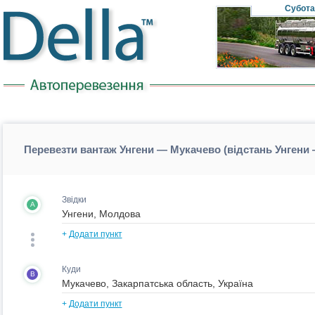
Субота
Перевезти вантаж Унгени — Мукачево (відстань Унгени
Звідки
A
+
Додати пункт
Куди
B
+
Додати пункт