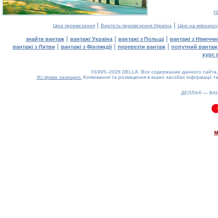
г
|
|
Ціна перевезення
Вартість перевезення Україна
Ціни на міжнаро
|
|
|
знайти вантаж
вантажі Україна
вантажі з Польщі
вантажі з Німечч
|
|
|
вантажі з Литви
вантажі з Фінляндії
перевезти вантаж
попутний вантаж
курс 
©1995–2026 DELLA. Все содержание данного сайта, 
Усі права захищені.
Копіювання та розміщення в інших засобах інформації та
ДЕЛЛА® —
ВА
0.08(aws3)
080826-07:16:20
м