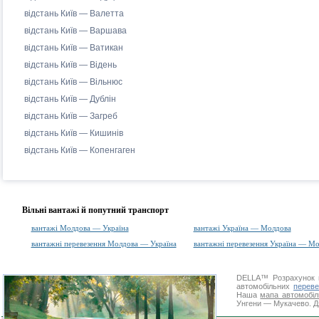
відстань Київ — Валетта
відстань Київ — Варшава
відстань Київ — Ватикан
відстань Київ — Відень
відстань Київ — Вільнюс
відстань Київ — Дублін
відстань Київ — Загреб
відстань Київ — Кишинів
відстань Київ — Копенгаген
Вільні вантажі й попутний транспорт
вантажі Молдова — Україна
вантажі Україна — Молдова
вантажні перевезення Молдова — Україна
вантажні перевезення Україна — М
DELLA™
Розрахунок 
автомобільних
переве
Наша
мапа автомобіл
Унгени — Мукачево. Дя