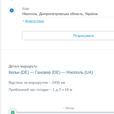
Куди
C
+
Додати пункт
Розрахувати
Деталі маршруту:
Кельн (DE) — Гановер (DE) — Нікополь (UA)
Відстань за маршрутом ~
2406 км
Приблизний час поїздки ~
1 д 3 ч 18 м
~ 294 км
A