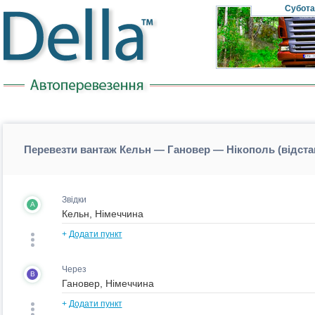
Субота
Перевезти вантаж Кельн — Гановер — Нікополь (відст
Звідки
A
+
Додати пункт
Через
B
+
Додати пункт