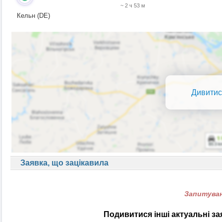
~ 2 ч 53 м
Кельн (DE)
Дивитис
Заявка, що зацікавила
Запитуван
Подивитися інші актуальні з