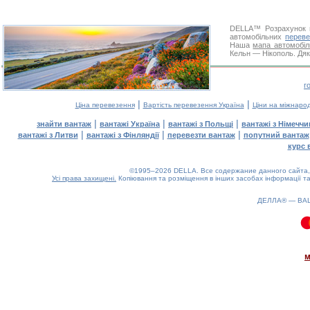
DELLA™
Розрахунок 
автомобільних
переве
Наша
мапа автомобіл
Кельн — Нікополь. Дяк
г
|
|
Ціна перевезення
Вартість перевезення Україна
Ціни на міжнаро
|
|
|
знайти вантаж
вантажі Україна
вантажі з Польщі
вантажі з Німечч
|
|
|
вантажі з Литви
вантажі з Фінляндії
перевезти вантаж
попутний вантаж
курс 
©1995–2026 DELLA. Все содержание данного сайта, 
Усі права захищені.
Копіювання та розміщення в інших засобах інформації та
ДЕЛЛА® —
ВА
0.14(aws3)
080826-06:39:26
м