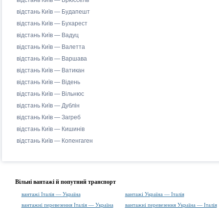
відстань Київ — Брюссель
відстань Київ — Будапешт
відстань Київ — Бухарест
відстань Київ — Вадуц
відстань Київ — Валетта
відстань Київ — Варшава
відстань Київ — Ватикан
відстань Київ — Відень
відстань Київ — Вільнюс
відстань Київ — Дублін
відстань Київ — Загреб
відстань Київ — Кишинів
відстань Київ — Копенгаген
Вільні вантажі й попутний транспорт
вантажі Італія — Україна
вантажі Україна — Італія
вантажні перевезення Італія — Україна
вантажні перевезення Україна — Італія