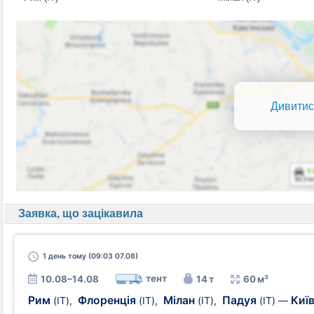
Дивитис
Заявка, що зацікавила
1 день
тому (09:03 07.08)
тент
10.08–14.08
14 т
60 м³
Рим
Флоренція
Мілан
Падуя
Киї
(IT)
,
(IT)
,
(IT)
,
(IT)
—