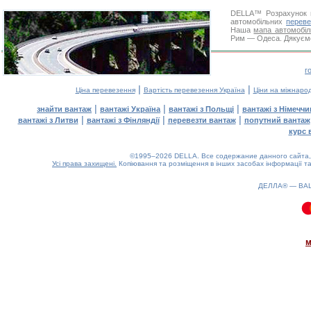
DELLA™
Розрахунок 
автомобільних
переве
Наша
мапа автомобіл
Рим — Одеса. Дякуємо 
г
|
|
Ціна перевезення
Вартість перевезення Україна
Ціни на міжнаро
|
|
|
знайти вантаж
вантажі Україна
вантажі з Польщі
вантажі з Німечч
|
|
|
вантажі з Литви
вантажі з Фінляндії
перевезти вантаж
попутний вантаж
курс 
©1995–2026 DELLA. Все содержание данного сайта, 
Усі права захищені.
Копіювання та розміщення в інших засобах інформації та
ДЕЛЛА® —
ВА
0.18(aws2)
080826-20:29:40
м