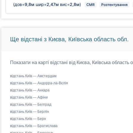
(дов=
9,8м
шир=
2,47м
вис=
2,8м
)
CMR
Розтентування
Ще відстані з Києва, Київська область обл.
Показати на карті відстані від Києва, Київська область 
відстань Київ — Амстердам
відстань Київ — Андорра-ла-Вєлія
відстань Київ — Анкара
відстань Київ — Афіни
відстань Київ — Белград
відстань Київ — Берлін
відстань Київ — Берн
відстань Київ — Братислава