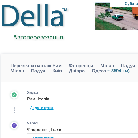
Субота
Перевезти вантаж Рим — Флоренція — Мілан — Падуя —
Мілан — Падуя — Київ — Дніпро — Одеса
~ 3594 км)
Звідки
A
+
Додати пункт
Через
B