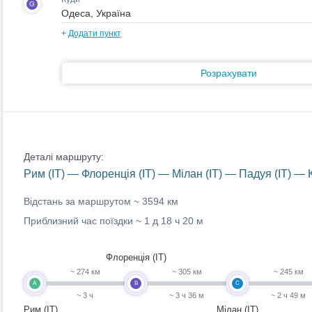
G
+
Додати пункт
Розрахувати
Деталі маршруту:
Рим (IT) — Флоренція (IT) — Мілан (IT) — Падуя (IT) —
Відстань за маршрутом ~
3594 км
Приблизний час поїздки ~
1 д 18 ч 20 м
Флоренція (IT)
~ 274 км
~ 305 км
~ 245 км
A
B
C
~ 3 ч
~ 3 ч 36 м
~ 2 ч 49 м
Рим (IT)
Мілан (IT)