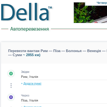
Четвер
Перевезти вантаж Рим — Піза — Болонья — Венеція — 
— Суми
~ 2855 км)
Звідки
A
+
Додати пункт
Через
B