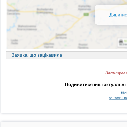
Дивитис
Заявка, що зацікавила
Запитуван
Подивитися інші актуальні 
ван
вантажні п