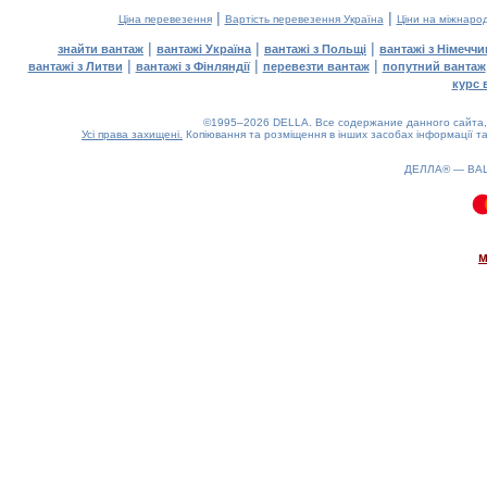
|
|
Ціна перевезення
Вартість перевезення Україна
Ціни на міжнаро
|
|
|
знайти вантаж
вантажі Україна
вантажі з Польщі
вантажі з Німечч
|
|
|
вантажі з Литви
вантажі з Фінляндії
перевезти вантаж
попутний вантаж
курс 
©1995–2026 DELLA. Все содержание данного сайта, 
Усі права захищені.
Копіювання та розміщення в інших засобах інформації та
ДЕЛЛА® —
ВА
0.17(aws2)
060826-16:32:20
м