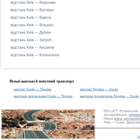
відстань Київ — Варшава
відстань Київ — Ватикан
відстань Київ — Відень
відстань Київ — Вільнюс
відстань Київ — Дублін
відстань Київ — Загреб
відстань Київ — Кишинів
відстань Київ — Копенгаген
Вільні вантажі й попутний транспорт
вантажі Італія — Україна
вантажі Україна — Італія
вантажні перевезення Італія — Україна
вантажні перевезення Україна — Італія
DELLA™
Розрахунок 
автомобільних
переве
Наша
мапа автомобіл
Рим — Суми. Дякуємо з
г