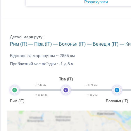
Розрахувати
Деталі маршруту:
Рим (IT) — Піза (IT) — Болонья (IT) — Венеція (IT) — К
Відстань за маршрутом ~
2855 км
Приблизний час поїздки ~
1 д 8 ч
Піза (IT)
~ 356 км
~ 169 км
A
B
C
~ 3 ч 48 м
~ 2 ч 2 м
Рим (IT)
Болонья (IT)