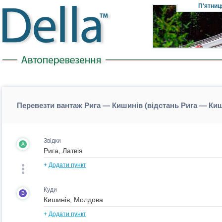
П'ятниц
Перевезти вантаж Рига — Кишинів (відстань Рига — Ки
Звідки
A
+
Додати пункт
Куди
B
+
Додати пункт