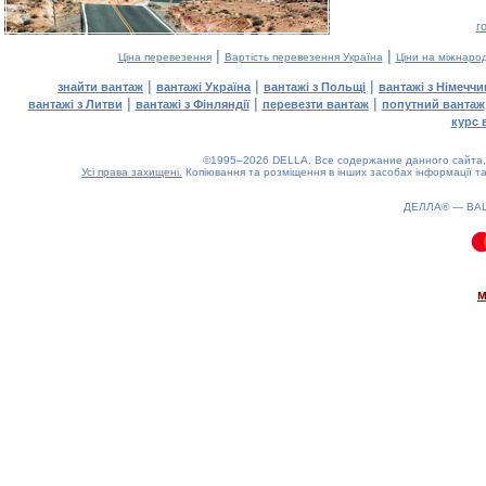
г
|
|
Ціна перевезення
Вартість перевезення Україна
Ціни на міжнаро
|
|
|
знайти вантаж
вантажі Україна
вантажі з Польщі
вантажі з Німечч
|
|
|
вантажі з Литви
вантажі з Фінляндії
перевезти вантаж
попутний вантаж
курс 
©1995–2026 DELLA. Все содержание данного сайта, 
Усі права захищені.
Копіювання та розміщення в інших засобах інформації та
ДЕЛЛА® —
ВА
0.1(aws4)
070826-12:49:56
м