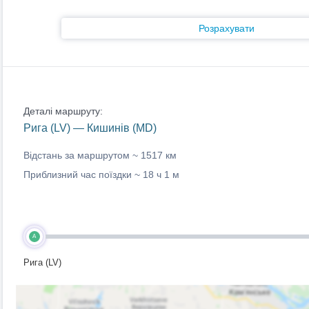
Розрахувати
Деталі маршруту:
Рига (LV) — Кишинів (MD)
Відстань за маршрутом ~
1517 км
Приблизний час поїздки ~
18 ч 1 м
A
Рига (LV)