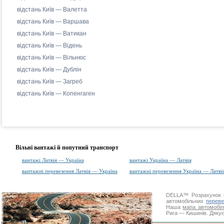
відстань Київ — Валетта
відстань Київ — Варшава
відстань Київ — Ватикан
відстань Київ — Відень
відстань Київ — Вільнюс
відстань Київ — Дублін
відстань Київ — Загреб
відстань Київ — Копенгаген
Вільні вантажі й попутний транспорт
вантажі Латвія — Україна
вантажі Україна — Латвія
вантажні перевезення Латвія — Україна
вантажні перевезення Україна — Латві
DELLA™
Розрахунок 
автомобільних
переве
Наша
мапа автомобіл
Рига — Кишинів. Дякує