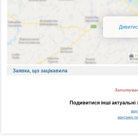
Дивитис
Заявка, що зацікавила
Запитуван
Подивитися інші актуальні 
ван
вантажні п