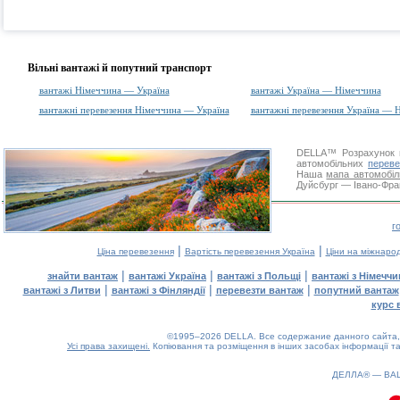
Вільні вантажі й попутний транспорт
вантажі Німеччина — Україна
вантажі Україна — Німеччина
вантажні перевезення Німеччина — Україна
вантажні перевезення Україна — 
DELLA™
Розрахунок 
автомобільних
переве
Наша
мапа автомобіл
Дуйсбург — Івано-Фран
г
|
|
Ціна перевезення
Вартість перевезення Україна
Ціни на міжнаро
|
|
|
знайти вантаж
вантажі Україна
вантажі з Польщі
вантажі з Німечч
|
|
|
вантажі з Литви
вантажі з Фінляндії
перевезти вантаж
попутний вантаж
курс 
©1995–2026 DELLA. Все содержание данного сайта, 
Усі права захищені.
Копіювання та розміщення в інших засобах інформації та
ДЕЛЛА® —
ВА
0.08(aws3)
080826-14:39:36