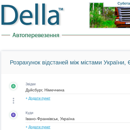
Субота
Розрахунок відстаней між містами України, Є
Звідки
A
+
Додати пункт
Куди
B
+
Додати пункт