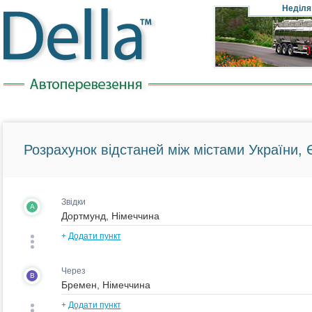
Неділя
Розрахунок відстаней між містами України, Є
Звідки
A
+
Додати пункт
Через
B
+
Додати пункт