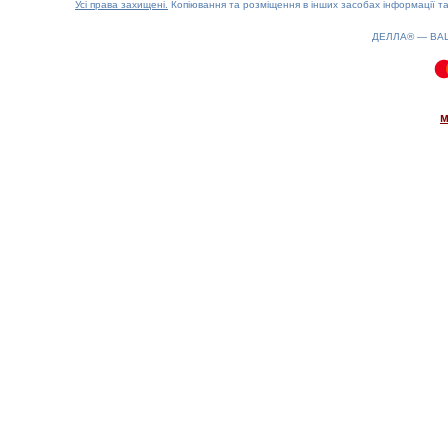
Усі права захищені.
Копіювання та розміщення в інших засобах інформації та
ДЕЛЛА® —
ВА
0.14(aws3)
090826-19:22:56
м