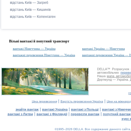
відстань Київ — Загреб
відстань Київ — Кишинів
відстань Київ — Копенгаген
Вільні вантажі й попутний транспорт
вантажі Німеччина — Україна
вантажі Україна — Німеччина
вантажні перевезення Німеччина — Україна
вантажні перевезення Україна — 
DELLA™
Розрахунок 
автомобільних
переве
Наша
мапа автомобіл
Дортмунд — Україна. Д
г
|
|
Ціна перевезення
Вартість перевезення Україна
Ціни на міжнаро
|
|
|
знайти вантаж
вантажі Україна
вантажі з Польщі
вантажі з Німечч
|
|
|
вантажі з Литви
вантажі з Фінляндії
перевезти вантаж
попутний вантаж
курс 
©1995–2026 DELLA. Все содержание данного сайта, 