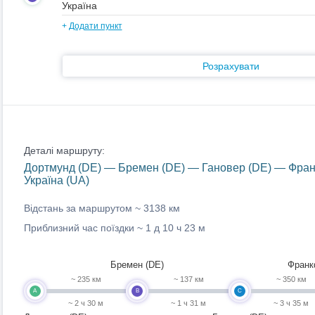
+
Додати пункт
Розрахувати
Деталі маршруту:
Дортмунд (DE) — Бремен (DE) — Гановер (DE) — Франк
Україна (UA)
Відстань за маршрутом ~
3138 км
Приблизний час поїздки ~
1 д 10 ч 23 м
Бремен (DE)
Франк
~ 235 км
~ 137 км
~ 350 км
A
B
C
~ 2 ч 30 м
~ 1 ч 31 м
~ 3 ч 35 м