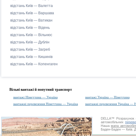
відстань Київ — Валетта
відстань Київ — Варшава
відстань Київ — Ватикан
відстань Київ — Відень
відстань Київ — Вільнюс
відстань Київ — Дублін
відстань Київ — Загреб
відстань Київ — Кишинів
відстань Київ — Копенгаген
Вільні вантажі й попутний транспорт
вантажі Німеччина — Україна
вантажі Україна — Німеччина
вантажні перевезення Німеччина — Україна
вантажні перевезення Україна — 
DELLA™
Розрахунок 
автомобільних
переве
Наша
мапа автомобіл
Баден-Баден — Київ. Д