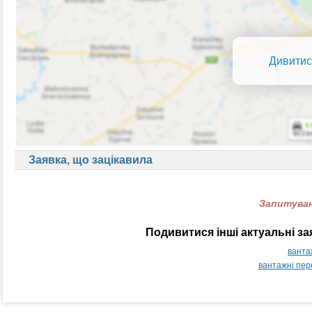
Дивитис
Заявка, що зацікавила
Запитуван
Подивитися інші актуальні з
ванта
вантажні пер