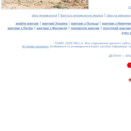
г
|
|
Ціна перевезення
Вартість перевезення Україна
Ціни на міжнаро
|
|
|
знайти вантаж
вантажі Україна
вантажі з Польщі
вантажі з Німечч
|
|
|
вантажі з Литви
вантажі з Фінляндії
перевезти вантаж
попутний вантаж
курс 
©1995–2026 DELLA. Все содержание данного сайта, 
Усі права захищені.
Копіювання та розміщення в інших засобах інформації та
ДЕЛЛА® —
ВА
0.09(aws3)
080826-21:21:55
м