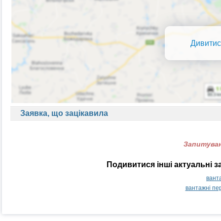
Дивитис
Заявка, що зацікавила
Запитуван
Подивитися інші актуальні з
вант
вантажні пе