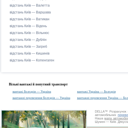
відстань Київ — Валетта
відстань Київ — Варшава
відстань Київ — Ватикан
відстань Київ — Відень
відстань Київ — Вільнюс
відстань Київ — Дублін
відстань Київ — Загреб
відстань Київ — Кишинів
відстань Київ — Копенгаген
Вільні вантажі й попутний транспорт
вантажі Болгарія — Україна
вантажі Україна — Болгарія
вантажні перевезення Болгарія — Україна
вантажні перевезення Україна — Бол
DELLA™
Розрахунок 
автомобільних
переве
Наша
мапа автомобіл
Шумен — Київ. Дякуємо