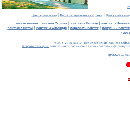
г
|
|
Ціна перевезення
Вартість перевезення Україна
Ціни на міжнаро
|
|
|
знайти вантаж
вантажі Україна
вантажі з Польщі
вантажі з Німечч
|
|
|
вантажі з Литви
вантажі з Фінляндії
перевезти вантаж
попутний вантаж
курс 
©1995–2026 DELLA. Все содержание данного сайта, 
Усі права захищені.
Копіювання та розміщення в інших засобах інформації та
ДЕЛЛА® —
ВА
0.13(aws3)
100826-15:15:48
м