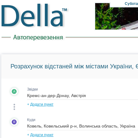
Субота
Розрахунок відстаней між містами України, Є
Звідки
A
+
Додати пункт
Куди
B
+
Додати пункт