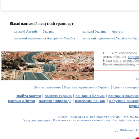
Вільні вантажі й попутний транспорт
вантажі Австрія — Україна
вантажі Україна — Австрія
вантажні перевезення Австрія — Україна
вантажні перевезення Україна — Авст
DELLA™
Розрахунок 
автомобільних
переве
Наша
мапа автомобіл
Кремс-ан-дер-Донау — 
г
|
|
Ціна перевезення
Вартість перевезення Україна
Ціни на міжнаро
|
|
|
знайти вантаж
вантажі Україна
вантажі з Польщі
вантажі з Німечч
|
|
|
вантажі з Литви
вантажі з Фінляндії
перевезти вантаж
попутний вантаж
курс 
©1995–2026 DELLA. Все содержание данного сайта, 
Усі права захищені.
Копіювання та розміщення в інших засобах інформації та
ДЕЛЛА® —
ВА
0.09(aws4)
080826-12:35:16