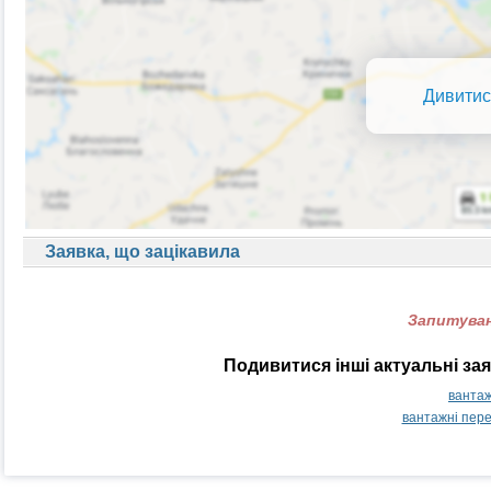
Дивитис
Заявка, що зацікавила
Запитуван
Подивитися інші актуальні за
вантаж
вантажні пер