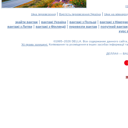
г
|
|
Ціна перевезення
Вартість перевезення Україна
Ціни на міжнаро
|
|
|
знайти вантаж
вантажі Україна
вантажі з Польщі
вантажі з Німечч
|
|
|
вантажі з Литви
вантажі з Фінляндії
перевезти вантаж
попутний вантаж
курс 
©1995–2026 DELLA. Все содержание данного сайта, 
Усі права захищені.
Копіювання та розміщення в інших засобах інформації та
ДЕЛЛА® —
ВА
0.26(aws4)
070826-02:44:02
м