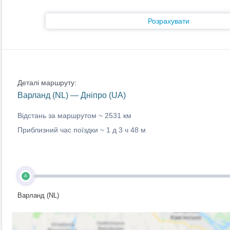
Розрахувати
Деталі маршруту:
Варланд (NL) — Дніпро (UA)
Відстань за маршрутом ~
2531 км
Приблизний час поїздки ~
1 д 3 ч 48 м
A
Варланд (NL)