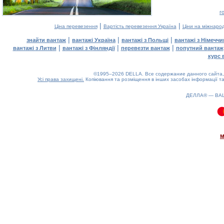
г
|
|
Ціна перевезення
Вартість перевезення Україна
Ціни на міжнаро
|
|
|
знайти вантаж
вантажі Україна
вантажі з Польщі
вантажі з Німечч
|
|
|
вантажі з Литви
вантажі з Фінляндії
перевезти вантаж
попутний вантаж
курс 
©1995–2026 DELLA. Все содержание данного сайта, 
Усі права захищені.
Копіювання та розміщення в інших засобах інформації та
ДЕЛЛА® —
ВА
0.09(aws4)
090826-18:22:13
м