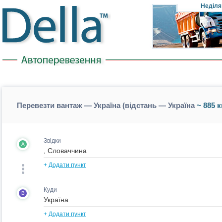
Неділя
Перевезти вантаж — Україна (відстань — Україна
~ 885 к
Звідки
A
+
Додати пункт
Куди
B
+
Додати пункт