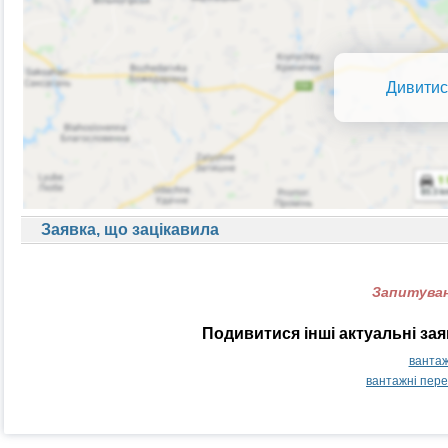
Дивитис
Заявка, що зацікавила
Запитуван
Подивитися інші актуальні за
вантаж
вантажні пер