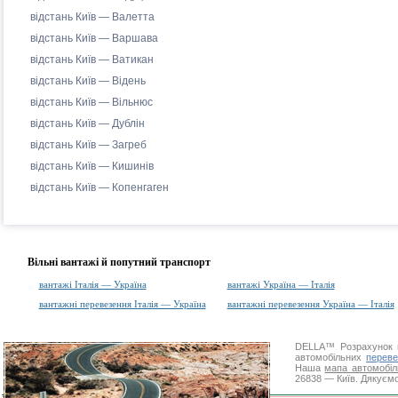
відстань Київ — Валетта
відстань Київ — Варшава
відстань Київ — Ватикан
відстань Київ — Відень
відстань Київ — Вільнюс
відстань Київ — Дублін
відстань Київ — Загреб
відстань Київ — Кишинів
відстань Київ — Копенгаген
Вільні вантажі й попутний транспорт
вантажі Італія — Україна
вантажі Україна — Італія
вантажні перевезення Італія — Україна
вантажні перевезення Україна — Італія
DELLA™
Розрахунок 
автомобільних
переве
Наша
мапа автомобіл
26838 — Київ. Дякуємо 