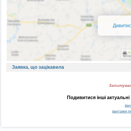
Дивитис
Заявка, що зацікавила
Запитуван
Подивитися інші актуальні 
ван
вантажні п