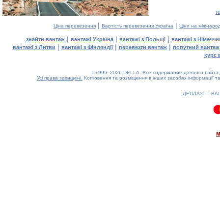
г
|
|
Ціна перевезення
Вартість перевезення Україна
Ціни на міжнаро
|
|
|
знайти вантаж
вантажі Україна
вантажі з Польщі
вантажі з Німечч
|
|
|
вантажі з Литви
вантажі з Фінляндії
перевезти вантаж
попутний вантаж
курс 
©1995–2026 DELLA. Все содержание данного сайта, 
Усі права захищені.
Копіювання та розміщення в інших засобах інформації та
ДЕЛЛА® —
ВА
0.11(aws2)
070826-12:52:21
м