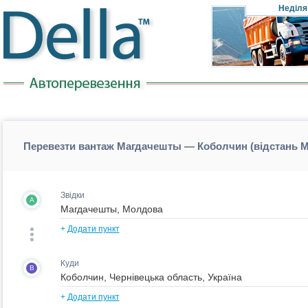
Неділя
Перевезти вантаж Магдачешты — Коболчин (відстань
Звідки
A
+
Додати пункт
Куди
B
+
Додати пункт