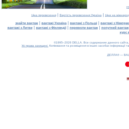
г
|
|
Ціна перевезення
Вартість перевезення Україна
Ціни на міжнаро
|
|
|
знайти вантаж
вантажі Україна
вантажі з Польщі
вантажі з Німечч
|
|
|
вантажі з Литви
вантажі з Фінляндії
перевезти вантаж
попутний вантаж
курс 
©1995–2026 DELLA. Все содержание данного сайта, 
Усі права захищені.
Копіювання та розміщення в інших засобах інформації та
ДЕЛЛА® —
ВА
0.19(aws4)
090826-14:17:08
м