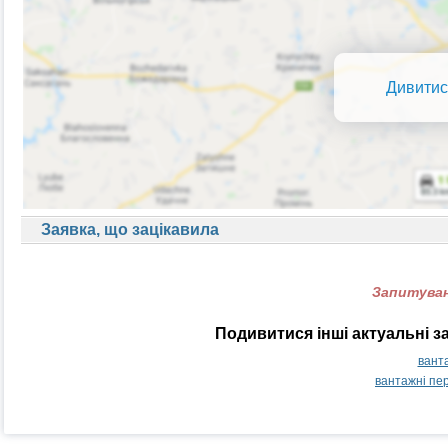
Дивитис
Заявка, що зацікавила
Запитуван
Подивитися інші актуальні 
вант
вантажні пе