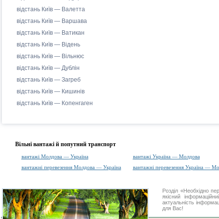
відстань Київ — Валетта
відстань Київ — Варшава
відстань Київ — Ватикан
відстань Київ — Відень
відстань Київ — Вільнюс
відстань Київ — Дублін
відстань Київ — Загреб
відстань Київ — Кишинів
відстань Київ — Копенгаген
Вільні вантажі й попутний транспорт
вантажі Молдова — Україна
вантажі Україна — Молдова
вантажні перевезення Молдова — Україна
вантажні перевезення Україна — М
Розділ «Необхідно п
якісний інформаційн
актуальність інформаці
для Вас!