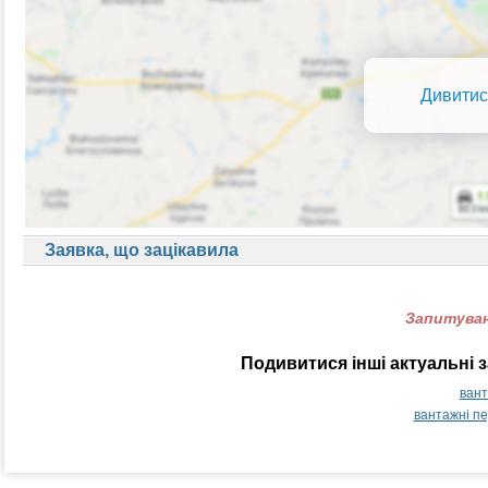
Дивитис
Заявка, що зацікавила
Запитуван
Подивитися інші актуальні 
вант
вантажні пе