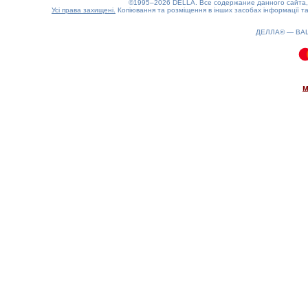
©1995–2026 DELLA. Все содержание данного сайта, 
Усі права захищені.
Копіювання та розміщення в інших засобах інформації та
ДЕЛЛА® —
ВА
0.09(aws3)
090826-19:40:31
м