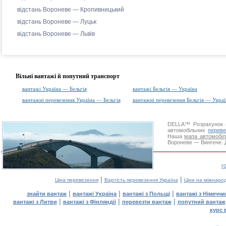
відстань Вороневе — Кропивницький
відстань Вороневе — Луцьк
відстань Вороневе — Львів
Вільні вантажі й попутний транспорт
вантажі Україна — Бельгія
вантажі Бельгія — Україна
вантажні перевезення Україна — Бельгія
вантажні перевезення Бельгія — Украї
DELLA™
Розрахунок 
автомобільних
переве
Наша
мапа автомобіл
Вороневе — Вингене. Д
г
|
|
Ціна перевезення
Вартість перевезення Україна
Ціни на міжнаро
|
|
|
знайти вантаж
вантажі Україна
вантажі з Польщі
вантажі з Німечч
|
|
|
вантажі з Литви
вантажі з Фінляндії
перевезти вантаж
попутний вантаж
курс 