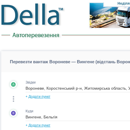
Неділя
Перевезти вантаж Вороневе — Вингене (відстань Воро
Звідки
A
+
Додати пункт
Куди
B
+
Додати пункт