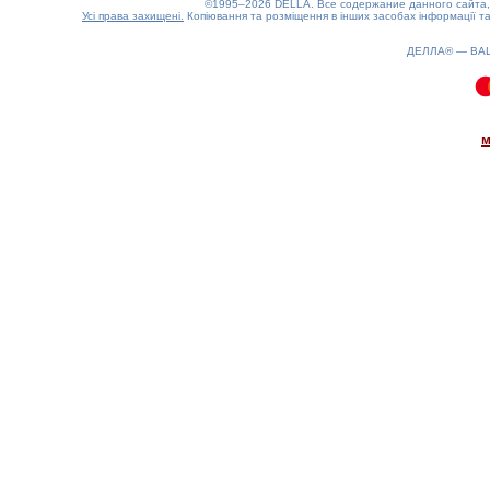
©1995–2026 DELLA. Все содержание данного сайта, 
Усі права захищені.
Копіювання та розміщення в інших засобах інформації та
ДЕЛЛА® —
ВА
0.12(aws4)
080826-02:02:40
м