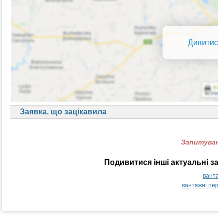
Дивитис
Заявка, що зацікавила
Запитуван
Подивитися інші актуальні з
ванта
вантажні пе