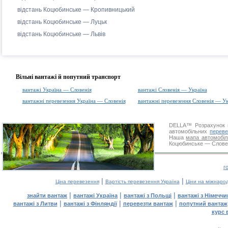
відстань Коцюбинське — Кропивницький
відстань Коцюбинське — Луцьк
відстань Коцюбинське — Львів
Вільні вантажі й попутний транспорт
вантажі Україна — Словенія
вантажі Словенія — Україна
вантажні перевезення Україна — Словенія
вантажні перевезення Словенія — Ук
DELLA™
Розрахунок 
автомобільних
переве
Наша
мапа автомобіл
Коцюбинське — Словені
г
|
|
Ціна перевезення
Вартість перевезення Україна
Ціни на міжнаро
|
|
|
знайти вантаж
вантажі Україна
вантажі з Польщі
вантажі з Німечч
|
|
|
вантажі з Литви
вантажі з Фінляндії
перевезти вантаж
попутний вантаж
курс 