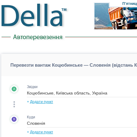
П'ятниц
Перевезти вантаж Коцюбинське — Словенія (відстань
Звідки
A
+
Додати пункт
Куди
B
+
Додати пункт