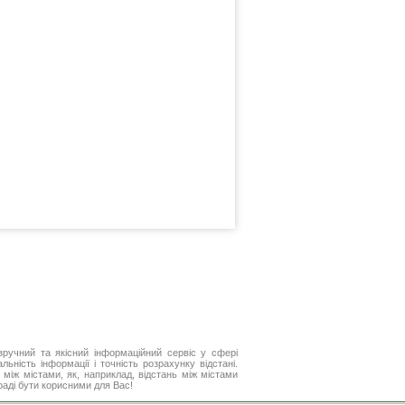
ручний та якісний інформаційний сервіс у сфері
ьність інформації і точність розрахунку відстані.
між містами, як, наприклад, відстань між містами
раді бути корисними для Вас!