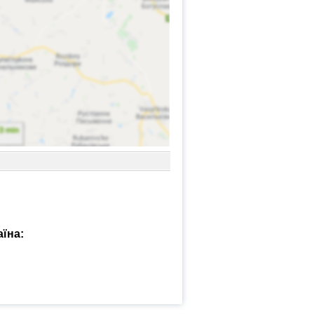
аїна: