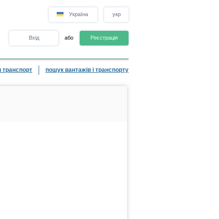
Україна
укр
Вхід
або
Реєстрація
 транспорт
пошук вантажів і транспорту