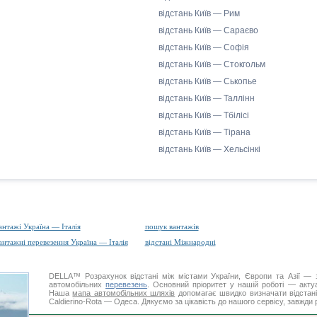
відстань Київ — Рим
відстань Київ — Сараєво
відстань Київ — Софія
відстань Київ — Стокгольм
відстань Київ — Ськопье
відстань Київ — Таллінн
відстань Київ — Тбілісі
відстань Київ — Тірана
відстань Київ — Хельсінкі
антажі Україна — Італія
пошук вантажів
антажні перевезення Україна — Італія
відстані Міжнародні
DELLA™
Розрахунок відстані
між містами України, Європи та Азії — з
автомобільних
перевезень
. Основний пріоритет у нашій роботі — актуал
Наша
мапа автомобільних шляхів
допомагає швидко визначати відстані 
Caldierino-Rota — Одеса. Дякуємо за цікавість до нашого сервісу, завжди 