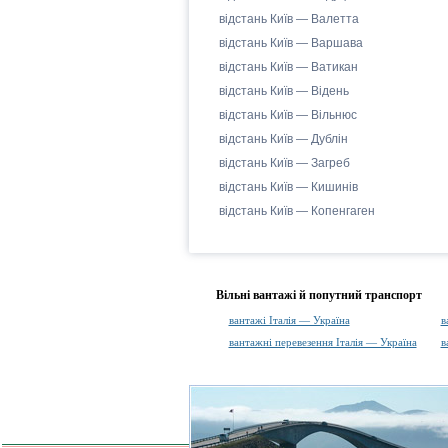
відстань Київ — Валетта
відстань Київ — Варшава
відстань Київ — Ватикан
відстань Київ — Відень
відстань Київ — Вільнюс
відстань Київ — Дублін
відстань Київ — Загреб
відстань Київ — Кишинів
відстань Київ — Копенгаген
Вільні вантажі й попутний транспорт
вантажі Італія — Україна
в
вантажні перевезення Італія — Україна
в