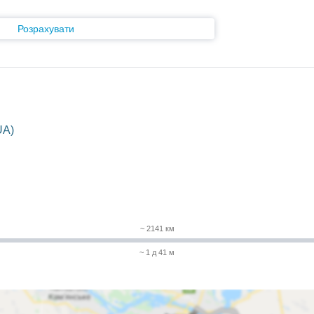
Розрахувати
UA)
~ 2141 км
~ 1 д 41 м