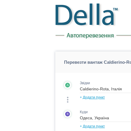
Перевезти вантаж Caldierino-R
Звідки
A
+
Додати пункт
Куди
B
+
Додати пункт