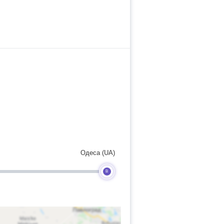
Одеса (UA)
B