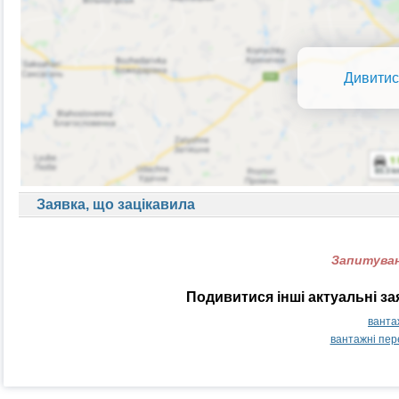
Дивитис
Заявка, що зацікавила
Запитуван
Подивитися інші актуальні з
ванта
вантажні пер