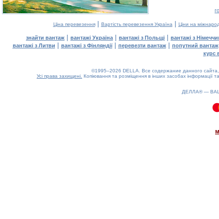
г
|
|
Ціна перевезення
Вартість перевезення Україна
Ціни на міжнаро
|
|
|
знайти вантаж
вантажі Україна
вантажі з Польщі
вантажі з Німечч
|
|
|
вантажі з Литви
вантажі з Фінляндії
перевезти вантаж
попутний вантаж
курс 
©1995–2026 DELLA. Все содержание данного сайта, 
Усі права захищені.
Копіювання та розміщення в інших засобах інформації та
ДЕЛЛА® —
ВА
0.09(aws4)
090826-11:09:26
м