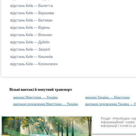
відстань Київ — Валетта
відстань Київ — Варшава
відстань Київ — Ватикан
відстань Київ — Відень
відстань Київ — Вільнюс
відстань Київ — Дублін
відстань Київ — Загреб
відстань Київ — Кишинів
відстань Київ — Копенгаген
Вільні вантажі й попутний транспорт
вантажі Німеччина — Україна
вантажі Україна — Німеччина
вантажні перевезення Німеччина — Україна
вантажні перевезення Україна — 
Розділ «Необхідно п
інформаційний серві
інформації і точність 