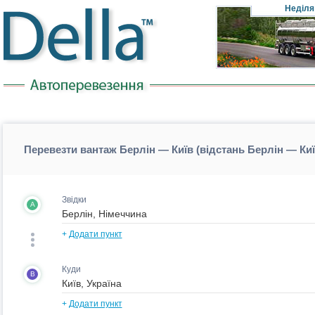
Неділя
Перевезти вантаж Берлін — Київ (відстань Берлін — Ки
Звідки
A
+
Додати пункт
Куди
B
+
Додати пункт