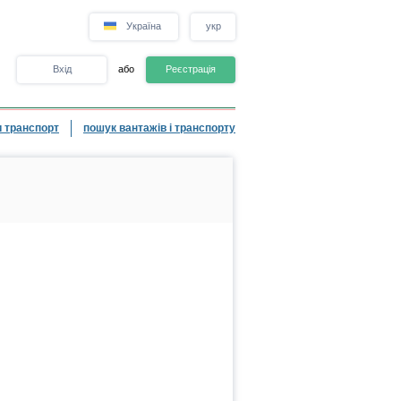
Україна
укр
Вхід
або
Реєстрація
 транспорт
пошук вантажів і транспорту