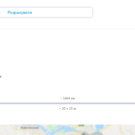
Розрахувати
м
~ 1664 км
~ 20 ч 15 м