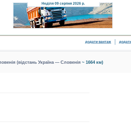
Неділя
09 серпня 2026 р.
додати вантаж
додати
овенія (відстань Україна — Словенія
~ 1664 км)