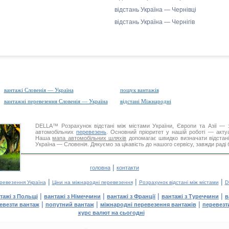
відстань Україна — Чернівці
відстань Україна — Чернігів
вантажі Словенія — Україна
пошук вантажів
вантажні перевезення Словенія — Україна
відстані Міжнародні
DELLA™
Розрахунок відстані
між містами України, Європи та Азії — з
автомобільних
перевезень
. Основний пріоритет у нашій роботі — актуал
Наша
мапа автомобільних шляхів
допомагає швидко визначати відстані 
Україна — Словенія. Дякуємо за цікавість до нашого сервісу, завжди раді
|
головна
контакти
|
|
|
еревезення Україна
Ціни на міжнародні перевезення
Розрахунок відстані між містами
D
|
|
|
|
тажі з Польщі
вантажі з Німеччини
вантажі з Франції
вантажі з Туреччини
в
|
|
|
евезти вантаж
попутний вантаж
міжнародні перевезення вантажів
перевезт
курс валют на сьогодні