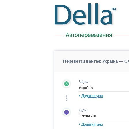
Перевезти вантаж Україна — Сл
Звідки
A
+
Додати пункт
Куди
B
+
Додати пункт