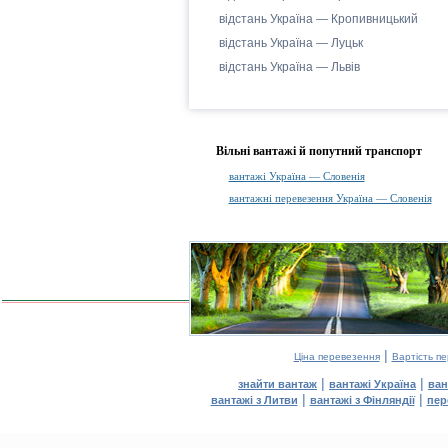
відстань Україна — Кропивницький
відстань Україна — Луцьк
відстань Україна — Львів
Вільні вантажі й попутний транспорт
вантажі Україна — Словенія
вантажні перевезення Україна — Словенія
|
Ціна перевезення
Вартість п
|
|
знайти вантаж
вантажі Україна
ван
|
|
вантажі з Литви
вантажі з Фінляндії
пер