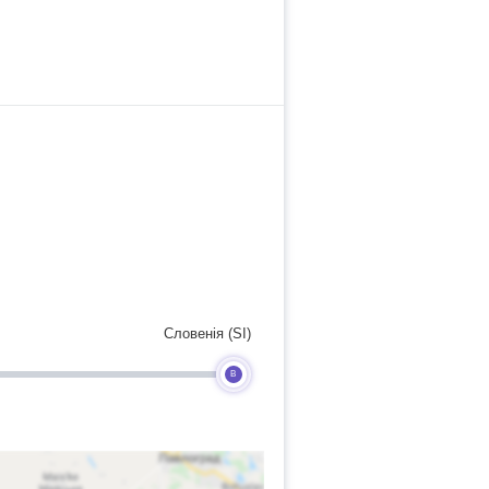
Словенія (SI)
B