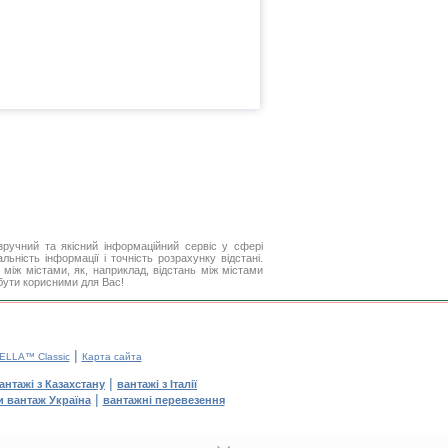
ручний та якісний інформаційний сервіс у сфері
ьність інформації і точність розрахунку відстані.
між містами, як, наприклад, відстань між містами
 бути корисними для Вас!
|
ELLA™ Classic
Карта сайта
|
антажі з Казахстану
вантажі з Італії
|
и вантаж Україна
вантажні перевезення