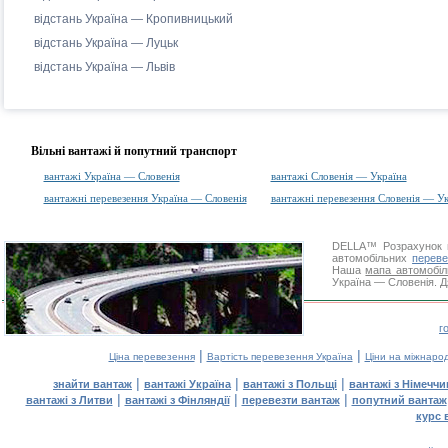
відстань Україна — Кропивницький
відстань Україна — Луцьк
відстань Україна — Львів
Вільні вантажі й попутний транспорт
вантажі Україна — Словенія
вантажі Словенія — Україна
вантажні перевезення Україна — Словенія
вантажні перевезення Словенія — Ук
DELLA™
Розрахунок 
автомобільних
переве
Наша
мапа автомобіл
Україна — Словенія. Д
г
|
|
Ціна перевезення
Вартість перевезення Україна
Ціни на міжнаро
|
|
|
знайти вантаж
вантажі Україна
вантажі з Польщі
вантажі з Німечч
|
|
|
вантажі з Литви
вантажі з Фінляндії
перевезти вантаж
попутний вантаж
курс 