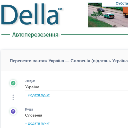
Субота
Перевезти вантаж Україна — Словенія (відстань Україн
Звідки
A
+
Додати пункт
Куди
B
+
Додати пункт