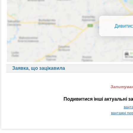
Дивитис
Заявка, що зацікавила
Запитуван
Подивитися інші актуальні з
ванта
вантажні пе