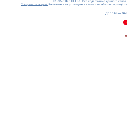
©1995–2026 DELLA. Все содержание данного сайта, 
Усі права захищені.
Копіювання та розміщення в інших засобах інформації та
ДЕЛЛА® —
ВА
0.07(aws3)
080826-04:09:37
м