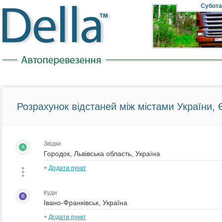
Субота
Розрахунок відстаней між містами України, Є
Звідки
A
+
Додати пункт
Куди
B
+
Додати пункт