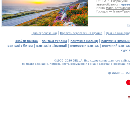
DELLA™
Розрахунок 
автомобільних
переве
Наша
мапа автомобіл
Городок — Івано-Франк
г
|
|
Ціна перевезення
Вартість перевезення Україна
Ціни на міжнаро
|
|
|
знайти вантаж
вантажі Україна
вантажі з Польщі
вантажі з Німечч
|
|
|
вантажі з Литви
вантажі з Фінляндії
перевезти вантаж
попутний вантаж
курс 
©1995–2026 DELLA. Все содержание данного сайта, 
Усі права захищені.
Копіювання та розміщення в інших засобах інформації та
ДЕЛЛА® —
ВА
0.15(aws3)
080826-06:59:01
м