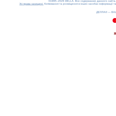
©1995–2026 DELLA. Все содержание данного сайта, 
Усі права захищені.
Копіювання та розміщення в інших засобах інформації та
ДЕЛЛА® —
ВА
0.1(aws2)
090826-19:07:09
м