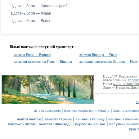
відстань Зоря — Кропивницький
відстань Зоря — Луцьк
відстань Зоря — Львів
Вільні вантажі й попутний транспорт
вантажі Рівне — Вінниця
вантажі Вінниця — Рівне
вантажні перевезення Рівне — Вінниця
вантажні перевезення Вінниця — Рівне
DELLA™
Розрахунок 
автомобільних
переве
Наша
мапа автомобіл
Зоря — Немирів. Дякує
г
|
|
Ціна перевезення
Вартість перевезення Україна
Ціни на міжнаро
|
|
|
знайти вантаж
вантажі Україна
вантажі з Польщі
вантажі з Німечч
|
|
|
вантажі з Литви
вантажі з Фінляндії
перевезти вантаж
попутний вантаж
курс 