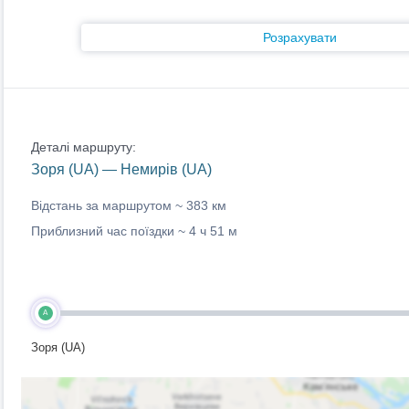
Розрахувати
Деталі маршруту:
Зоря (UA) — Немирів (UA)
Відстань за маршрутом ~
383 км
Приблизний час поїздки ~
4 ч 51 м
A
Зоря (UA)