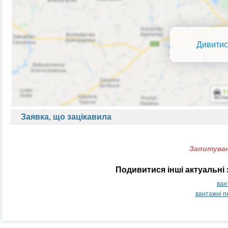
Дивитис
Заявка, що зацікавила
Запитуван
Подивитися інші актуальні
ван
вантажні п