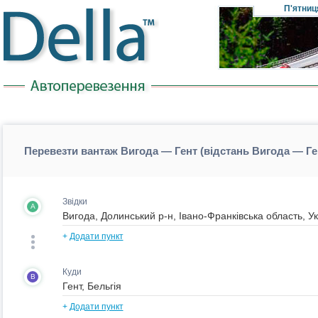
П'ятниц
Перевезти вантаж Вигода — Гент (відстань Вигода — Ге
Звідки
A
+
Додати пункт
Куди
B
+
Додати пункт