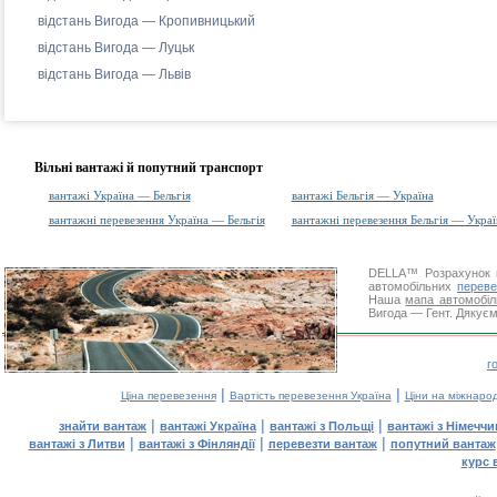
відстань Вигода — Кропивницький
відстань Вигода — Луцьк
відстань Вигода — Львів
Вільні вантажі й попутний транспорт
вантажі Україна — Бельгія
вантажі Бельгія — Україна
вантажні перевезення Україна — Бельгія
вантажні перевезення Бельгія — Украї
DELLA™
Розрахунок 
автомобільних
переве
Наша
мапа автомобіл
Вигода — Гент. Дякуємо
г
|
|
Ціна перевезення
Вартість перевезення Україна
Ціни на міжнаро
|
|
|
знайти вантаж
вантажі Україна
вантажі з Польщі
вантажі з Німечч
|
|
|
вантажі з Литви
вантажі з Фінляндії
перевезти вантаж
попутний вантаж
курс 