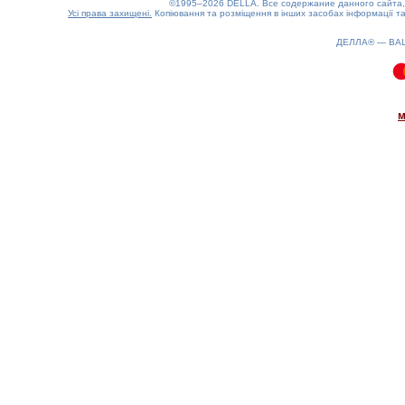
©1995–2026 DELLA. Все содержание данного сайта, 
Усі права захищені.
Копіювання та розміщення в інших засобах інформації та
ДЕЛЛА® —
ВА
0.12(aws4)
070826-20:56:28
м