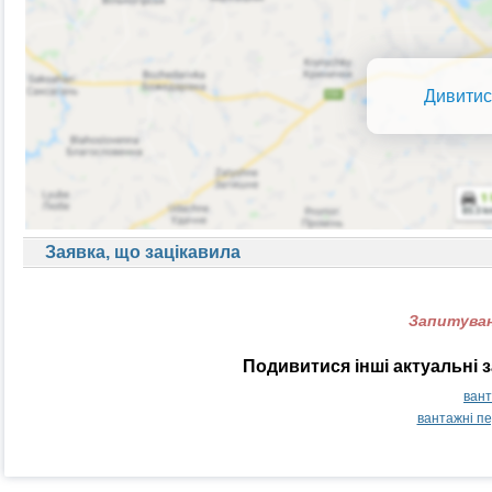
Дивитис
Заявка, що зацікавила
Запитуван
Подивитися інші актуальні 
вант
вантажні пе