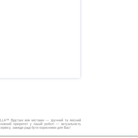
DELLA™
Відстані між містами
— зручний та якісний
новний пріоритет у нашій роботі — актуальність
 сервісу, завжди раді бути корисними для Вас!