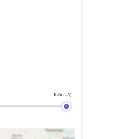
Київ (UA)
B