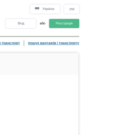
Україна
укр
Вхід
або
Реєстрація
 транспорт
пошук вантажів і транспорту