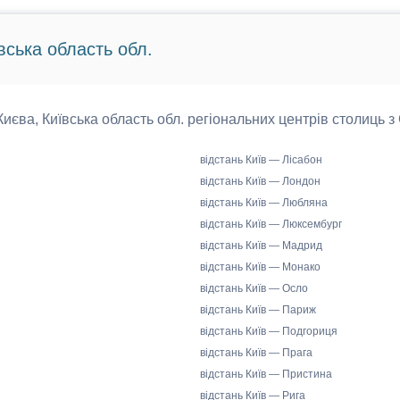
вська область обл.
 Києва, Київська область обл. регіональних центрів столиць з
відстань Київ — Лісабон
відстань Київ — Лондон
відстань Київ — Любляна
відстань Київ — Люксембург
відстань Київ — Мадрид
відстань Київ — Монако
відстань Київ — Осло
відстань Київ — Париж
відстань Київ — Подгориця
відстань Київ — Прага
відстань Київ — Пристина
відстань Київ — Рига