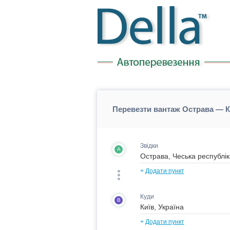
Перевезти вантаж Острава — Ки
Звідки
A
+
Додати пункт
Куди
B
+
Додати пункт