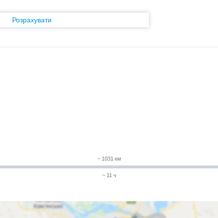
Розрахувати
~ 1031 км
~ 11 ч