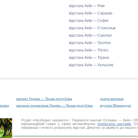
відстань Київ — Рим
відстань Київ — Сараєво
відстань Київ — Софія
відстань Київ — Стокгольм
відстань Київ — Ськопье
відстань Київ — Таллінн
відстань Київ — Тбілісі
відстань Київ — Тірана
відстань Київ — Хельсінкі
вантажі Україна — Чеська республіка
пошук вантажів
країна
вантажні перевезення Україна — Чеська республіка
відстані Міжнародні
Розділ «Необхідно перевезти / Перевезти вантаж Острава — Київ». 
інформаційний сервіс у сфері автомобільних
перевезень вантажів
. Ос
інформації і точність розрахунку відстані. Дякуємо за цікавість до нашого