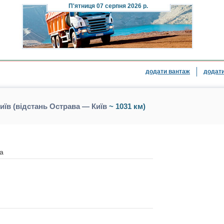
П'ятниця
07 серпня 2026 р.
додати вантаж
додати
їв (відстань Острава — Київ
~ 1031 км)