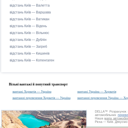
відстань Київ — Валетта
відстань Київ — Варшава
відстань Київ — Ватикан
відстань Київ — Відень
відстань Київ — Вільнюс
відстань Київ — Дублін
відстань Київ — Загреб
відстань Київ — Кишинів
відстань Київ — Копенгаген
Вільні вантажі й попутний транспорт
вантажі Хорватія — Україна
вантажі Україна — Хорватія
вантажні перевезення Хорватія — Україна
вантажні перевезення Україна — Хор
DELLA™
Розрахунок 
автомобільних
переве
Наша
мапа автомобіл
Рієка — Київ. Дякуємо 