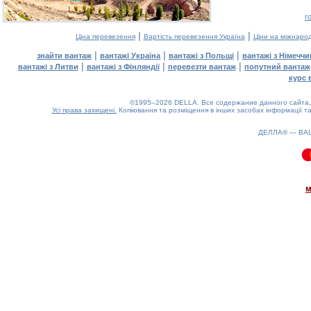
г
|
|
Ціна перевезення
Вартість перевезення Україна
Ціни на міжнаро
|
|
|
знайти вантаж
вантажі Україна
вантажі з Польщі
вантажі з Німечч
|
|
|
вантажі з Литви
вантажі з Фінляндії
перевезти вантаж
попутний вантаж
курс 
©1995–2026 DELLA. Все содержание данного сайта, 
Усі права захищені.
Копіювання та розміщення в інших засобах інформації та
ДЕЛЛА® —
ВА
0.08(aws4)
070826-05:40:48
м