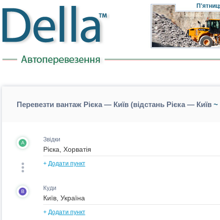
П'ятниц
Перевезти вантаж Рієка — Київ (відстань Рієка — Київ
~ 
Звідки
A
+
Додати пункт
Куди
B
+
Додати пункт