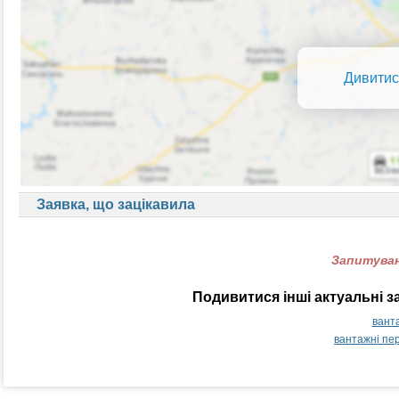
Дивитис
Заявка, що зацікавила
Запитуван
Подивитися інші актуальні з
вант
вантажні пе