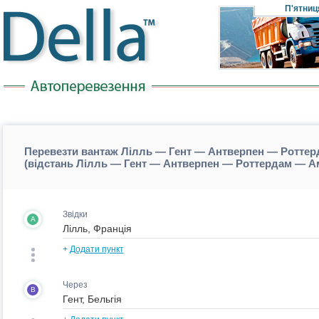
П'ятниц
Перевезти вантаж Лілль — Гент — Антверпен — Ротте
(відстань Лілль — Гент — Антверпен — Роттердам — 
Звідки
A
+
Додати пункт
Через
B