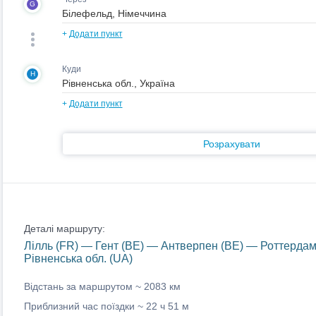
G
+
Додати пункт
Куди
H
+
Додати пункт
Розрахувати
Деталі маршруту:
Лілль (FR) — Гент (BE) — Антверпен (BE) — Роттерда
Рівненська обл. (UA)
Відстань за маршрутом ~
2083 км
Приблизний час поїздки ~
22 ч 51 м