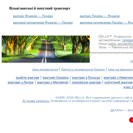
Вільні вантажі й попутний транспорт
вантажі Франція — Україна
вантажі Україна — Франція
вантажні перевезення Франція — Україна
вантажні перевезення Україна — Фр
DELLA™
Розрахунок 
автомобільних
переве
Наша
мапа автомобіл
Лілль — Рівненська обл
г
|
|
Ціна перевезення
Вартість перевезення Україна
Ціни на міжнаро
|
|
|
знайти вантаж
вантажі Україна
вантажі з Польщі
вантажі з Німечч
|
|
|
вантажі з Литви
вантажі з Фінляндії
перевезти вантаж
попутний вантаж
курс 
©1995–2026 DELLA. Все содержание данного сайта, 
Усі права захищені.
Копіювання та розміщення в інших засобах інформації та
ДЕЛЛА® —
ВА
0.2(aws3)
070826-10:18:57