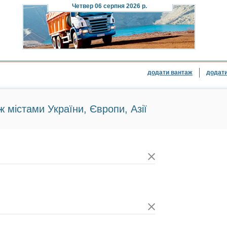
Четвер
06 серпня 2026 р.
додати вантаж
додати
ж містами України, Європи, Азії