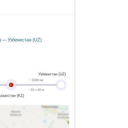
) — Узбекистан (UZ)
Узбекистан (UZ)
~ 1598 км
E
undefined
~ 20 ч 49 м
азахстан (KZ)