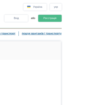
Україна
укр
Вхід
або
Реєстрація
 транспорт
пошук вантажів і транспорту