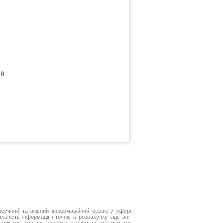
ий
ручний та якісний інформаційний сервіс у сфері
ьність інформації і точність розрахунку відстані.
між містами, як, наприклад, відстань між містами