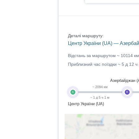
Деталі маршруту:
Центр України (UA) — Азербай
Відстань за маршрутом ~
10114 км
Приблизний час поїздки ~
5 д 12 ч
Азербайджан (
~ 2094 км
A
B
~ 1 д 5 ч 1 м
Центр України (UA)