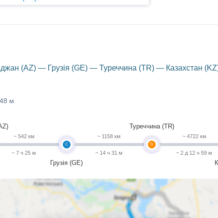
джан (AZ) — Грузія (GE) — Туреччина (TR) — Казахстан (KZ
 48 м
AZ)
Туреччина (TR)
~ 542 км
~ 1158 км
~ 4722 км
C
D
~ 7 ч 25 м
~ 14 ч 31 м
~ 2 д 12 ч 59 м
Грузія (GE)
К