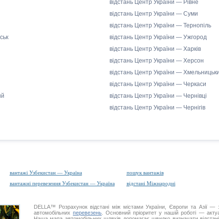
відстань Центр України — Рівне
відстань Центр України — Суми
відстань Центр України — Тернопіль
ськ
відстань Центр України — Ужгород
відстань Центр України — Харків
відстань Центр України — Херсон
відстань Центр України — Хмельницьк
відстань Центр України — Черкаси
ий
відстань Центр України — Чернівці
відстань Центр України — Чернігів
вантажі Узбекистан — Україна
пошук вантажів
вантажні перевезення Узбекистан — Україна
відстані Міжнародні
DELLA™
Розрахунок відстані
між містами України, Європи та Азії — з
автомобільних
перевезень
. Основний пріоритет у нашій роботі — актуал
Наша
мапа автомобільних шляхів
допомагає швидко визначати відстані 