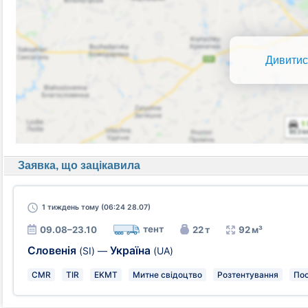
Дивитис
Заявка, що зацікавила
1 тиждень
тому (06:24 28.07)
тент
09.08–23.10
22 т
92 м³
Словенія
Україна
(SI)
—
(UA)
CMR
TIR
EKMT
Митне свідоцтво
Розтентування
Пос