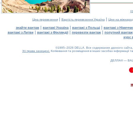
г
|
|
Ціна перевезення
Вартість перевезення Україна
Ціни на міжнаро
|
|
|
знайти вантаж
вантажі Україна
вантажі з Польщі
вантажі з Німечч
|
|
|
вантажі з Литви
вантажі з Фінляндії
перевезти вантаж
попутний вантаж
курс 
©1995–2026 DELLA. Все содержание данного сайта, 
Усі права захищені.
Копіювання та розміщення в інших засобах інформації та
ДЕЛЛА® —
ВА
0.07(aws3)
090826-13:59:58
м