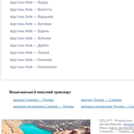
відстань Київ — Вадуц
відстань Київ — Валетта
відстань Київ — Варшава
відстань Київ — Ватикан
відстань Київ — Відень
відстань Київ — Вільнюс
відстань Київ — Дублін
відстань Київ — Загреб
відстань Київ — Кишинів
відстань Київ — Копенгаген
Вільні вантажі й попутний транспорт
вантажі Словенія — Україна
вантажі Україна — Словенія
вантажні перевезення Словенія — Україна
вантажні перевезення Україна — Сло
DELLA™
Розрахунок 
автомобільних
переве
Наша
мапа автомобіл
Словенія — Україна. Д