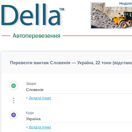
Неділя
Перевезти вантаж Словенія — Україна, 22 тонн (відстан
Звідки
A
+
Додати пункт
Куди
B
+
Додати пункт