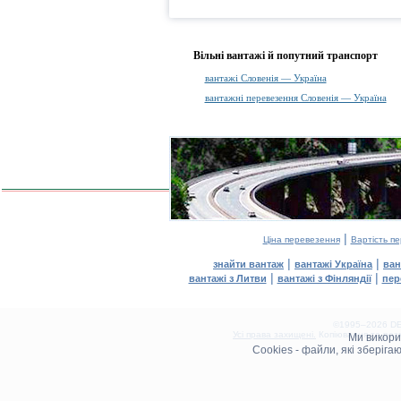
Вільні вантажі й попутний транспорт
вантажі Словенія — Україна
вантажні перевезення Словенія — Україна
|
Ціна перевезення
Вартість п
|
|
знайти вантаж
вантажі Україна
ван
|
|
вантажі з Литви
вантажі з Фінляндії
пер
©1995–2026 DEL
Усі права захищені.
Копіювання та розм
Ми викор
0.12(aws2)
Cookies - файли, які зберіг
080826-08:29:49