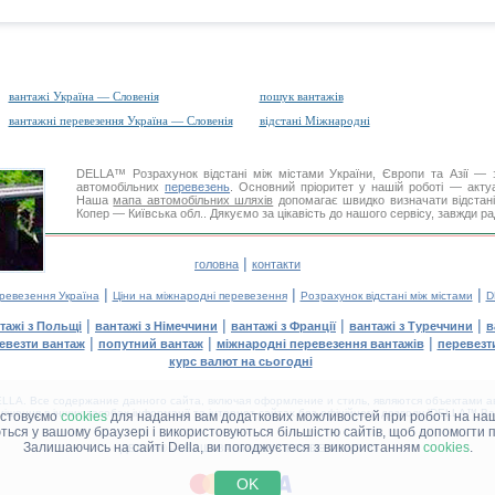
вантажі Україна — Словенія
пошук вантажів
вантажні перевезення Україна — Словенія
відстані Міжнародні
DELLA™
Розрахунок відстані
між містами України, Європи та Азії — з
автомобільних
перевезень
. Основний пріоритет у нашій роботі — актуал
Наша
мапа автомобільних шляхів
допомагає швидко визначати відстані 
Копер — Київська обл.. Дякуємо за цікавість до нашого сервісу, завжди р
|
головна
контакти
|
|
|
еревезення Україна
Ціни на міжнародні перевезення
Розрахунок відстані між містами
D
|
|
|
|
тажі з Польщі
вантажі з Німеччини
вантажі з Франції
вантажі з Туреччини
в
|
|
|
евезти вантаж
попутний вантаж
міжнародні перевезення вантажів
перевезт
курс валют на сьогодні
LA. Все содержание данного сайта, включая оформление и стиль, являются объектами ав
іщення в інших засобах інформації та інтернет-сайтах без офіційного дозволу 'DELLA™ Ван
истовуємо
cookies
для надання вам додаткових можливостей при роботі на наш
аються у вашому браузері і використовуються більшістю сайтів, щоб допомогти 
Залишаючись на сайті Della, ви погоджуєтеся з використанням
cookies
.
ДЕЛЛА® —
ВАШІ
ВАНТАЖНІ ПЕРЕВЕЗЕННЯ
™!
OK