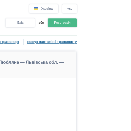
Україна
укр
Вхід
або
Реєстрація
 транспорт
пошук вантажів і транспорту
 Любляна — Львівська обл. —