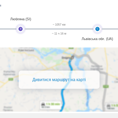
м
Любляна (SI)
~ 1057 км
B
C
~ 11 ч 16 м
Львівська обл. (UA)
Дивитися маршрут на карті