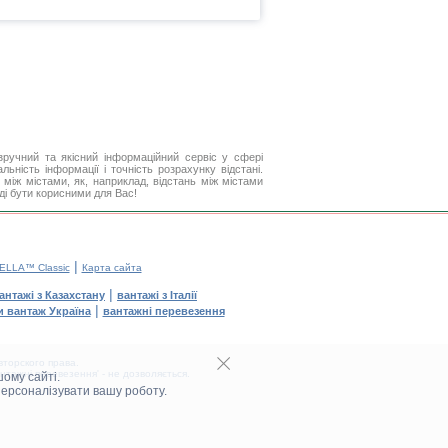
ручний та якісний інформаційний сервіс у сфері
ьність інформації і точність розрахунку відстані.
між містами, як, наприклад, відстань між містами
аді бути корисними для Вас!
|
ELLA™ Classic
Карта сайта
|
антажі з Казахстану
вантажі з Італії
|
и вантаж Україна
вантажні перевезення
торского права.
тажні перевезення' - не дозволяється.
ому сайті.
персоналізувати вашу роботу.