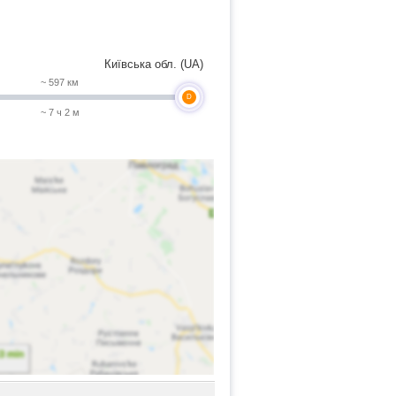
Київська обл. (UA)
~ 597 км
D
~ 7 ч 2 м