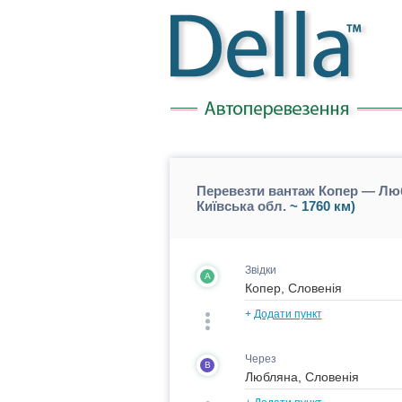
Перевезти вантаж Копер — Люб
Київська обл.
~ 1760 км)
Звідки
A
+
Додати пункт
Через
B