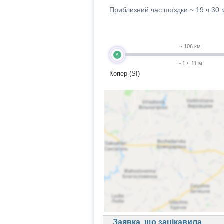
Приблизний час поїздки ~
19 ч 30 
~ 106 км
A
~ 1 ч 11 м
Копер (SI)
Заявка, що зацікавила