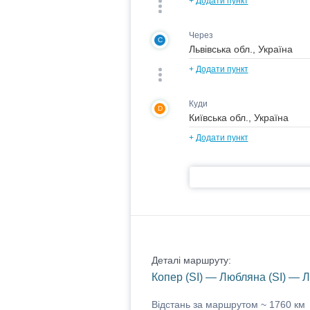
+
Додати пункт
Через
C
+
Додати пункт
Куди
D
+
Додати пункт
Деталі маршруту:
Копер (SI) — Любляна (SI) — Ль
Відстань за маршрутом ~
1760 км