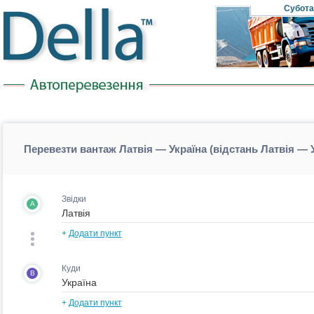
Субота
Перевезти вантаж Латвія — Україна (відстань Латвія — 
Звідки
A
+
Додати пункт
Куди
B
+
Додати пункт