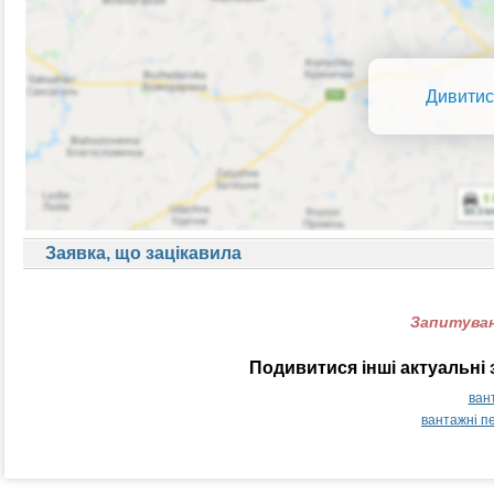
Дивитис
Заявка, що зацікавила
Запитуван
Подивитися інші актуальні 
ван
вантажні п