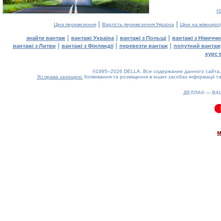
г
|
|
Ціна перевезення
Вартість перевезення Україна
Ціни на міжнаро
|
|
|
знайти вантаж
вантажі Україна
вантажі з Польщі
вантажі з Німечч
|
|
|
вантажі з Литви
вантажі з Фінляндії
перевезти вантаж
попутний вантаж
курс 
©1995–2026 DELLA. Все содержание данного сайта, 
Усі права захищені.
Копіювання та розміщення в інших засобах інформації та
ДЕЛЛА® —
ВА
0.11(aws4)
080826-22:12:14
м