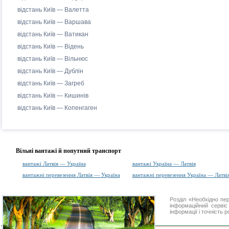
відстань Київ — Валетта
відстань Київ — Варшава
відстань Київ — Ватикан
відстань Київ — Відень
відстань Київ — Вільнюс
відстань Київ — Дублін
відстань Київ — Загреб
відстань Київ — Кишинів
відстань Київ — Копенгаген
Вільні вантажі й попутний транспорт
вантажі Латвія — Україна
вантажі Україна — Латвія
вантажні перевезення Латвія — Україна
вантажні перевезення Україна — Латві
Розділ «Необхідно пе
інформаційний серві
інформації і точність 