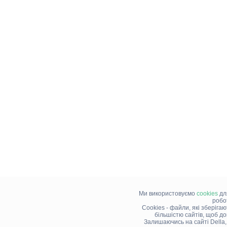
Ми використовуємо
cookies
дл
робо
Cookies - файли, які зберіга
більшістю сайтів, щоб д
Залишаючись на сайті Della