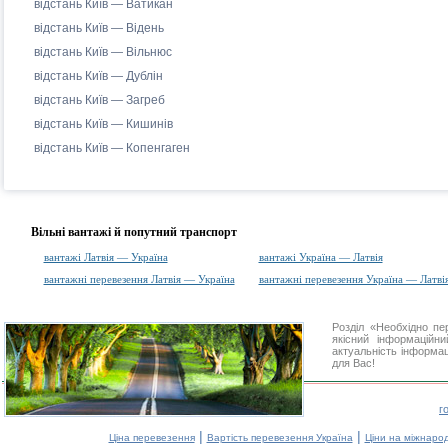
відстань Київ — Ватикан
відстань Київ — Відень
відстань Київ — Вільнюс
відстань Київ — Дублін
відстань Київ — Загреб
відстань Київ — Кишинів
відстань Київ — Копенгаген
Вільні вантажі й попутний транспорт
вантажі Латвія — Україна
вантажі Україна — Латвія
вантажні перевезення Латвія — Україна
вантажні перевезення Україна — Латві
Розділ «Необхідно п
якісний інформаційн
актуальність інформаці
для Вас!
г
|
|
Ціна перевезення
Вартість перевезення Україна
Ціни на міжнаро