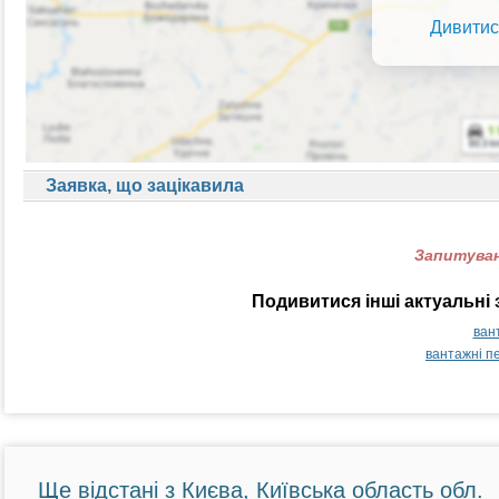
Дивитис
Заявка, що зацікавила
Запитуван
Подивитися інші актуальні 
ван
вантажні п
Ще відстані з Києва, Київська область обл.