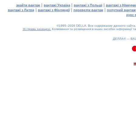
|
|
|
знайти вантаж
вантажі Україна
вантажі з Польщі
вантажі з Німечч
|
|
|
вантажі з Литви
вантажі з Фінляндії
перевезти вантаж
попутний вантаж
курс 
©1995–2026 DELLA. Все содержание данного сайта, 
Усі права захищені.
Копіювання та розміщення в інших засобах інформації та
ДЕЛЛА® —
ВА
0.15(aws4)
080826-10:07:46
м