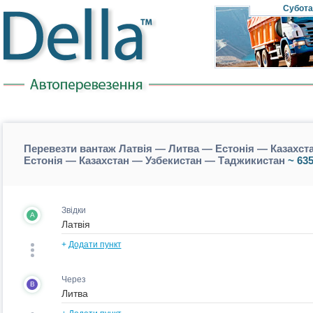
Субота
Перевезти вантаж Латвія — Литва — Естонія — Казахст
Естонія — Казахстан — Узбекистан — Таджикистан
~ 635
Звідки
A
+
Додати пункт
Через
B