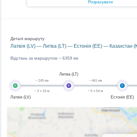
Розрахувати
Деталі маршруту:
Латвія (LV) — Литва (LT) — Естонія (EE) — Казахстан 
Відстань за маршрутом ~
6359 км
Литва (LT)
~ 245 км
~ 461 км
A
B
C
~ 3 ч 19 м
~ 5 ч 54 м
Латвія (LV)
Естонія (EE)