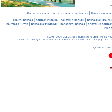
г
|
|
Ціна перевезення
Вартість перевезення Україна
Ціни на міжнаро
|
|
|
знайти вантаж
вантажі Україна
вантажі з Польщі
вантажі з Німечч
|
|
|
вантажі з Литви
вантажі з Фінляндії
перевезти вантаж
попутний вантаж
курс 
©1995–2026 DELLA. Все содержание данного сайта, 
Усі права захищені.
Копіювання та розміщення в інших засобах інформації та
ДЕЛЛА® —
ВА
0.09(aws3)
100826-15:15:33
м