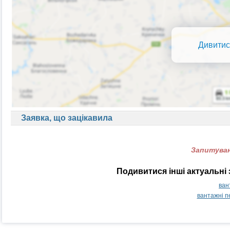
Дивитис
Заявка, що зацікавила
Запитуван
Подивитися інші актуальні
ван
вантажні п