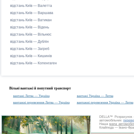
відстань Київ — Валетта
відстань Київ — Варшава
відстань Київ — Ватикан
відстань Київ — Відень
відстань Київ — Вільнюс
відстань Київ — Дублін
відстань Київ — Загреб
відстань Київ — Кишинів
відстань Київ — Копенгаген
Вільні вантажі й попутний транспорт
вантажі Литва — Україна
вантажі Україна — Литва
вантажні перевезення Литва — Україна
вантажні перевезення Україна — Литва
DELLA™
Розрахунок 
автомобільних
переве
Наша
мапа автомобіл
Клайпеда — Івано-Фран