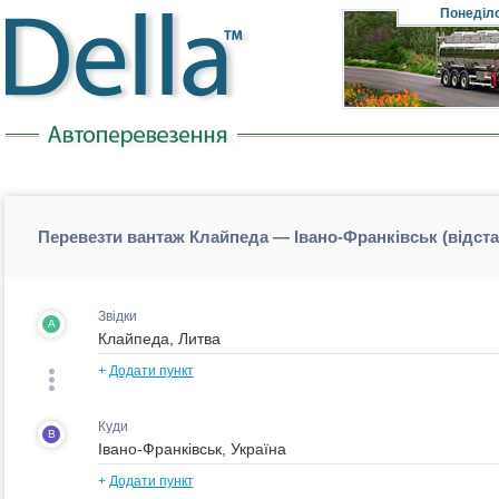
Понеділ
Перевезти вантаж Клайпеда — Івано-Франківськ (відст
Звідки
A
+
Додати пункт
Куди
B
+
Додати пункт