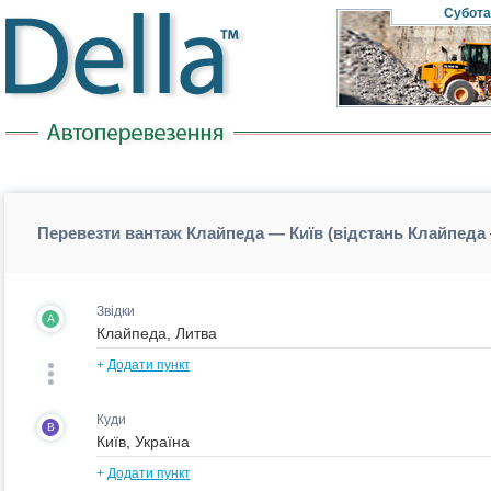
Субота
Перевезти вантаж Клайпеда — Київ (відстань Клайпеда
Звідки
A
+
Додати пункт
Куди
B
+
Додати пункт