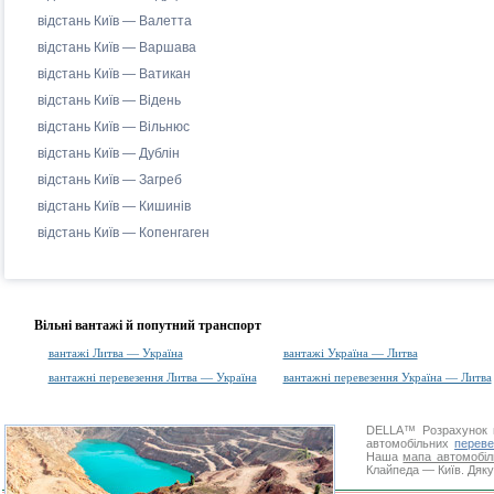
відстань Київ — Валетта
відстань Київ — Варшава
відстань Київ — Ватикан
відстань Київ — Відень
відстань Київ — Вільнюс
відстань Київ — Дублін
відстань Київ — Загреб
відстань Київ — Кишинів
відстань Київ — Копенгаген
Вільні вантажі й попутний транспорт
вантажі Литва — Україна
вантажі Україна — Литва
вантажні перевезення Литва — Україна
вантажні перевезення Україна — Литва
DELLA™
Розрахунок 
автомобільних
переве
Наша
мапа автомобіл
Клайпеда — Київ. Дяку