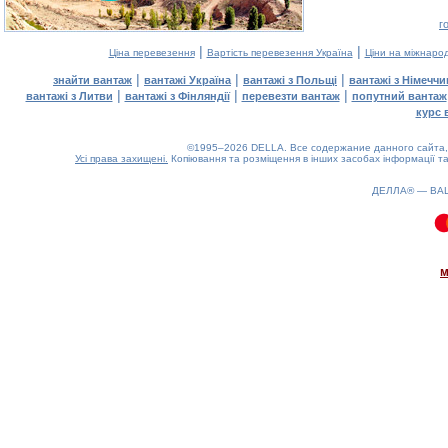
г
|
|
Ціна перевезення
Вартість перевезення Україна
Ціни на міжнаро
|
|
|
знайти вантаж
вантажі Україна
вантажі з Польщі
вантажі з Німечч
|
|
|
вантажі з Литви
вантажі з Фінляндії
перевезти вантаж
попутний вантаж
курс 
©1995–2026 DELLA. Все содержание данного сайта, 
Усі права захищені.
Копіювання та розміщення в інших засобах інформації та
ДЕЛЛА® —
ВА
0.11(aws4)
080826-17:43:15
м