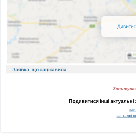
Дивитис
Заявка, що зацікавила
Запитуван
Подивитися інші актуальні
ван
вантажні п