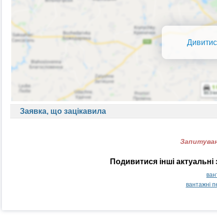
Дивитис
Заявка, що зацікавила
Запитуван
Подивитися інші актуальні
ван
вантажні п