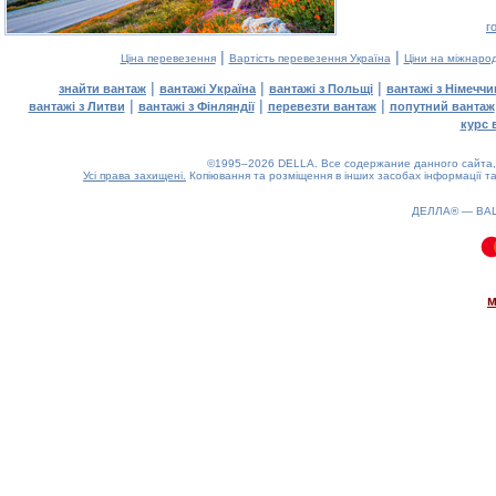
г
|
|
Ціна перевезення
Вартість перевезення Україна
Ціни на міжнаро
|
|
|
знайти вантаж
вантажі Україна
вантажі з Польщі
вантажі з Німечч
|
|
|
вантажі з Литви
вантажі з Фінляндії
перевезти вантаж
попутний вантаж
курс 
©1995–2026 DELLA. Все содержание данного сайта, 
Усі права захищені.
Копіювання та розміщення в інших засобах інформації та
ДЕЛЛА® —
ВА
0.08(aws4)
070826-22:55:34
м