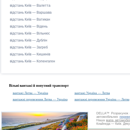
відстань Київ — Валетта
відстань Київ — Варшава
відстань Київ — Ватикан
відстань Київ — Відень
відстань Київ — Вільнюс
відстань Київ — Дублін
відстань Київ — Загреб
відстань Київ — Кишинів
відстань Київ — Копенгаген
Вільні вантажі й попутний транспорт
вантажі Литва — Україна
вантажі Україна — Литва
вантажні перевезення Литва — Україна
вантажні перевезення Україна — Литва
DELLA™
Розрахунок 
автомобільних
переве
Наша
мапа автомобіл
Клайпеда — Київ. Дяку