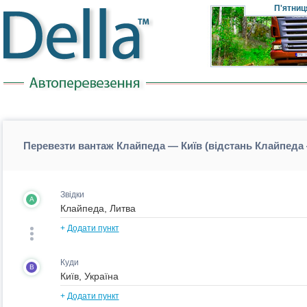
П'ятниц
Перевезти вантаж Клайпеда — Київ (відстань Клайпеда
Звідки
A
+
Додати пункт
Куди
B
+
Додати пункт