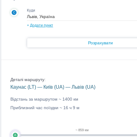
Куди
C
+
Додати пункт
Розрахувати
Деталі маршруту:
Каунас (LT) — Київ (UA) — Львів (UA)
Відстань за маршрутом ~
1400 км
Приблизний час поїздки ~
16 ч 9 м
~ 859 км
A