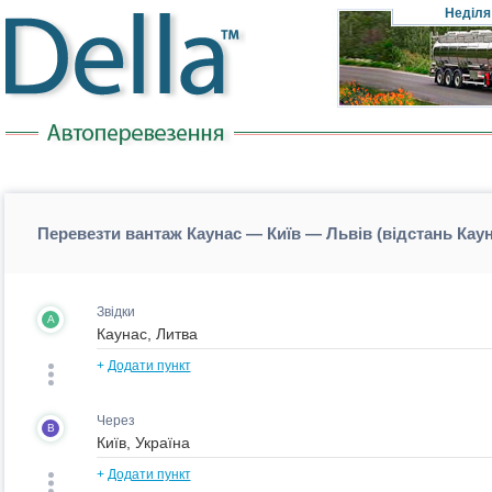
Неділя
Перевезти вантаж Каунас — Київ — Львів (відстань Кау
Звідки
A
+
Додати пункт
Через
B
+
Додати пункт