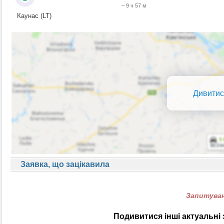
~ 9 ч 57 м
Каунас (LT)
Дивитис
Заявка, що зацікавила
Запитуван
Подивитися інші актуальні