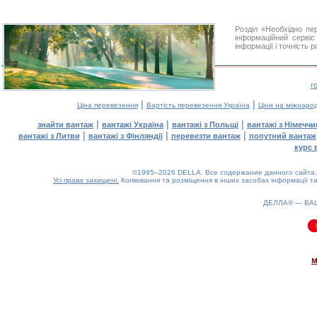
Розділ «Необхідно п
інформаційний серві
інформації і точність 
г
|
|
Ціна перевезення
Вартість перевезення Україна
Ціни на міжнаро
|
|
|
знайти вантаж
вантажі Україна
вантажі з Польщі
вантажі з Німечч
|
|
|
вантажі з Литви
вантажі з Фінляндії
перевезти вантаж
попутний вантаж
курс 
©1995–2026 DELLA. Все содержание данного сайта, 
Усі права захищені.
Копіювання та розміщення в інших засобах інформації та
ДЕЛЛА® —
ВА
0.14(aws3)
090826-19:21:35
м