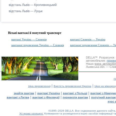
відстань Львів — Кропивницький
відстань Львів — Луцьк
Вільні вантажі й попутний транспорт
вантажі Україна — Словенія
вантажі Словенія — Україна
вантажні перевезення Україна — Словенія
вантажні перевезення Словенія — Ук
DELLA™
Розрахунок 
автомобільних
переве
Наша
мапа автомобіл
Львівська обл. — Слов
г
|
|
Ціна перевезення
Вартість перевезення Україна
Ціни на міжнаро
|
|
|
знайти вантаж
вантажі Україна
вантажі з Польщі
вантажі з Німечч
|
|
|
вантажі з Литви
вантажі з Фінляндії
перевезти вантаж
попутний вантаж
курс 
©1995–2026 DELLA. Все содержание данного сайта, 
Усі права захищені.
Копіювання та розміщення в інших засобах інформації та