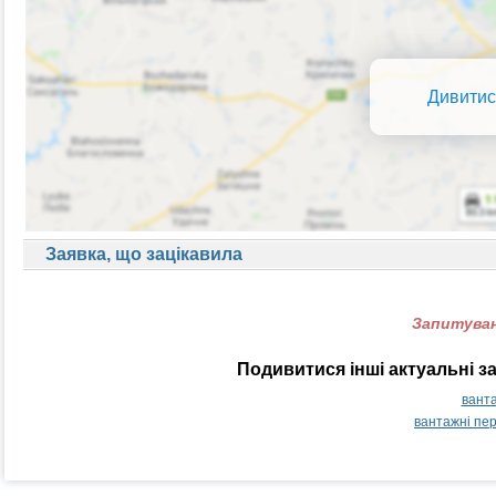
Дивитис
Заявка, що зацікавила
Запитуван
Подивитися інші актуальні з
ванта
вантажні пе