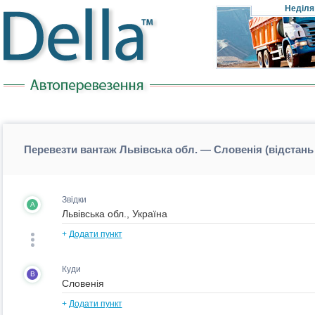
Неділя
Перевезти вантаж Львівська обл. — Словенія (відстань
Звідки
A
+
Додати пункт
Куди
B
+
Додати пункт