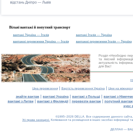
відстань Дніпро — Львів
Вільні вантажі й попутний транспорт
вантажі Україна — Італія
вантажі Італія — Україна
вантажні перевезення Україна — Італія
вантажні перевезення Італія — Україна
Розділ «Необхідно пе
та якісний інформац
актуальність інформаці
для Вас!
г
|
|
Ціна перевезення
Вартість перевезення Україна
Ціни на міжнаро
|
|
|
знайти вантаж
вантажі Україна
вантажі з Польщі
вантажі з Німечч
|
|
|
вантажі з Литви
вантажі з Фінляндії
перевезти вантаж
попутний вантаж
курс 
©1995–2026 DELLA. Все содержание данного сайта, 
Усі права захищені.
Копіювання та розміщення в інших засобах інформації та
ДЕЛЛА® —
ВА