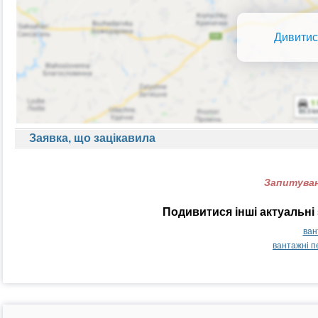
Дивитис
Заявка, що зацікавила
Запитуван
Подивитися інші актуальні 
ван
вантажні п