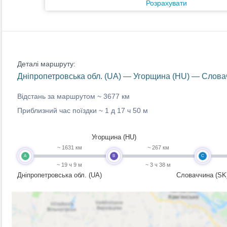
Розрахувати
Деталі маршруту:
Дніпропетровська обл. (UA) — Угорщина (HU) — Словачч
Відстань за маршрутом ~
3677 км
Приблизний час поїздки ~
1 д 17 ч 50 м
Угорщина (HU)
~ 1631 км
~ 267 км
A
B
C
~ 19 ч 9 м
~ 3 ч 38 м
Дніпропетровська обл. (UA)
Словаччина (SK